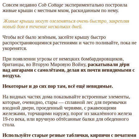
Совсем недавно
Cob Cottage
экспериментально построила
живые крыши с местным мхом, раскиданным по нему.
Живые крыши могут озеленяться очень быстро, закрепляя
новый дом в течение нескольких дней.
Чтобы всё было зелёным, засейте крышу быстро
распространяющимися растениями и часто поливайте, пока не
укоренятся.
При появлении угрозы от немецких бомбардировщиков,
британцы, во Вторую Мировую Войну,
раскатывали дёрн
над ангарами с самолётами, делая их почти невидимыми c
воздуха.
Некоторые и до сих пор там, всё ещё невидимые.
На видных частях дома показывайте встроенные элементы,
которые, очевидно, стары — сплавной лес для перемычки
входной двери, проеденный червями, с ржавеющими
железками, торчащими наружу, порог из закалённого железа
19-го века, или вручную обтёсанные балки для обеденного
стола.
Используйте старые резные таблички, кирпичи с печатями