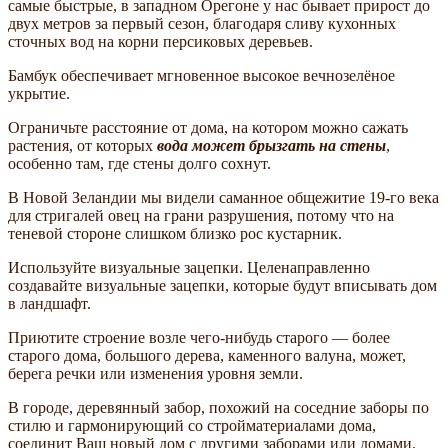
самые быстрые, в западном Орегоне у нас бывает прирост до
двух метров за первый сезон, благодаря сливу кухонных
сточных вод на корни персиковых деревьев.
Бамбук обеспечивает мгновенное высокое вечнозелёное
укрытие.
Ограничьте расстояние от дома, на котором можно сажать
растения, от которых
вода может брызгать на стены
,
особенно там, где стены долго сохнут.
В Новой Зеландии мы видели саманное общежитие 19-го века
для стригалей овец на грани разрушения, потому что на
теневой стороне слишком близко рос кустарник.
Используйте визуальные зацепки. Целенаправленно
создавайте визуальные зацепки, которые будут вписывать дом
в ландшафт.
Приютите строение возле чего-нибудь старого — более
старого дома, большого дерева, каменного валуна, может,
берега речки или изменения уровня земли.
В городе, деревянный забор, похожий на соседние заборы по
стилю и гармонирующий со стройматериалами дома,
соединит Ваш новый дом с другими заборами или домами.