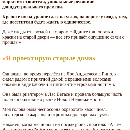
марки изготовителя, уникальные реликвии
доиндустриального времени.
Крепите их на уровне глаз, на углах, на пороге у входа, там,
где посетители будут ждать в одиночестве.
Даже следы от гвоздей на старом сайдинге или остатки
краски на старой двери — всё это придаёт ощущение связи с
прошлым.
«Я проектирую старые дома»
Однажды, во время перелёта из Лос Анджелеса в Рино, я
сидел рядом с приятной дамой с крашеными волосами,
очками в виде бабочки и пятисантиметровыми ногтями.
Она была риэлтером в Лас Вегасе и провела большую часть
полёта в болтовне о рынке Новой Недвижимости.
Моя голова была неспособна обработать хаос чисел,
риэлтерского жаргона и огромных долларовых сумм.
Наконец, когда мы пошли на посадку, она спросила: «А чем
Вы занимаетесь?» Не задумываясь я сказал: «Я проектирую