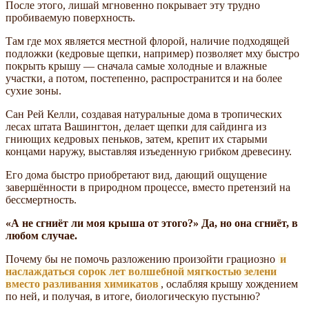
После этого, лишай мгновенно покрывает эту трудно
пробиваемую поверхность.
Там где мох является местной флорой, наличие подходящей
подложки (кедровые щепки, например) позволяет мху быстро
покрыть крышу — сначала самые холодные и влажные
участки, а потом, постепенно, распространится и на более
сухие зоны.
Сан Рей Келли, создавая натуральные дома в тропических
лесах штата Вашингтон, делает щепки для сайдинга из
гниющих кедровых пеньков, затем, крепит их старыми
концами наружу, выставляя изъеденную грибком древесину.
Его дома быстро приобретают вид, дающий ощущение
завершённости в природном процессе, вместо претензий на
бессмертность.
«А не сгниёт ли моя крыша от этого?» Да, но она сгниёт, в
любом случае.
Почему бы не помочь разложению произойти грациозно
и
наслаждаться сорок лет волшебной мягкостью зелени
вместо разливания химикатов
, ослабляя крышу хождением
по ней, и получая, в итоге, биологическую пустыню?