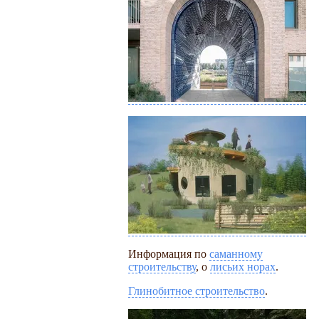
Информация по
саманному
строительству
, о
лисьих норах
.
Глинобитное строительство
.