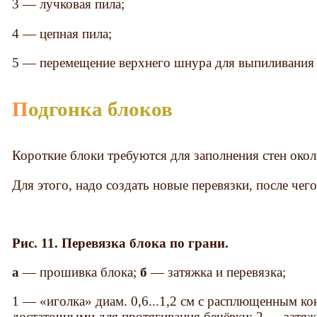
3 — лучковая пила;
4 — цепная пила;
5 — перемещение верхнего шнура для выпиливания 
Подгонка блоков
Короткие блоки требуются для заполнения стен око
Для этого, надо создать новые перевязки, после чего
Рис. 11. Перевязка блока по грани.
а
— прошивка блока;
б
— затяжка и перевязка;
1 — «иголка» диам. 0,6...1,2 см с расплющенным ко
достаточными для протягивания бечёвки; 2 — затяжк