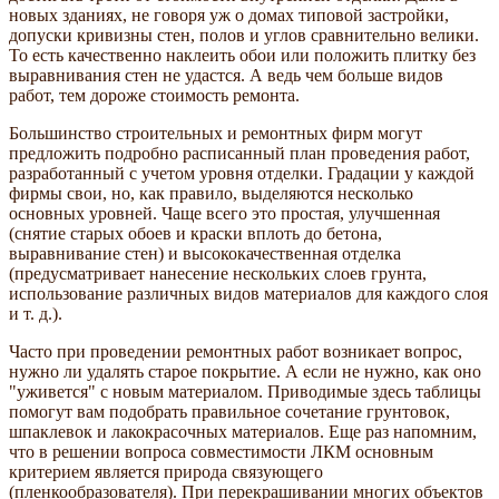
новых зданиях, не говоря уж о домах типовой застройки,
допуски кривизны стен, полов и углов сравнительно велики.
То есть качественно наклеить обои или положить плитку без
выравнивания стен не удастся. А ведь чем больше видов
работ, тем дороже стоимость ремонта.
Большинство строительных и ремонтных фирм могут
предложить подробно расписанный план проведения работ,
разработанный с учетом уровня отделки. Градации у каждой
фирмы свои, но, как правило, выделяются несколько
основных уровней. Чаще всего это простая, улучшенная
(снятие старых обоев и краски вплоть до бетона,
выравнивание стен) и высококачественная отделка
(предусматривает нанесение нескольких слоев грунта,
использование различных видов материалов для каждого слоя
и т. д.).
Часто при проведении ремонтных работ возникает вопрос,
нужно ли удалять старое покрытие. А если не нужно, как оно
"уживется" с новым материалом. Приводимые здесь таблицы
помогут вам подобрать правильное сочетание грунтовок,
шпаклевок и лакокрасочных материалов. Еще раз напомним,
что в решении вопроса совместимости ЛКМ основным
критерием является природа связующего
(пленкообразователя). При перекрашивании многих объектов