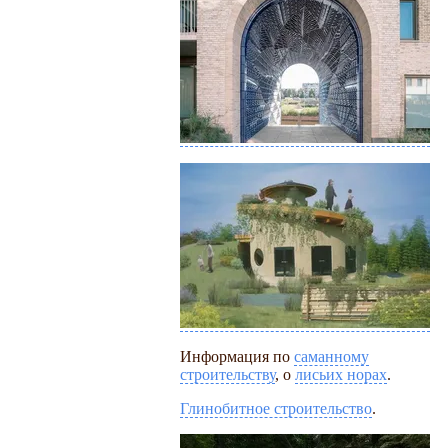
Информация по
саманному
строительству
, о
лисьих норах
.
Глинобитное строительство
.