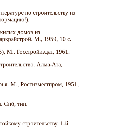
тературе по строительству из
формацию!).
 жилых домов из
ркрайстрой. М., 1959, 10 с.
, М., Госстройиздат, 1961.
строительство. Алма-Ата,
ья. М., Росгизместпром, 1951,
. Спб, тип.
тойкому строительству. 1-й