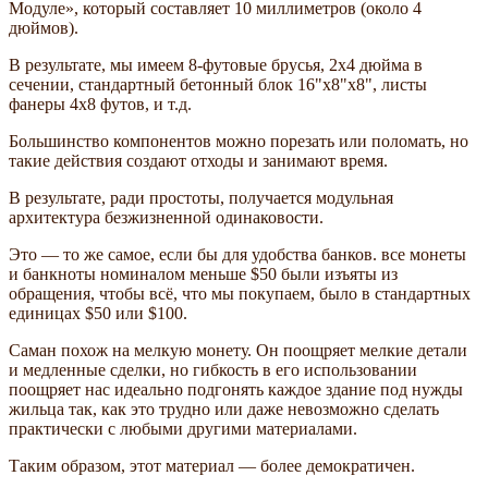
Модуле», который составляет 10 миллиметров (около 4
дюймов).
В результате, мы имеем 8-футовые брусья, 2x4 дюйма в
сечении, стандартный бетонный блок 16"x8"x8", листы
фанеры 4x8 футов, и т.д.
Большинство компонентов можно порезать или поломать, но
такие действия создают отходы и занимают время.
В результате, ради простоты, получается модульная
архитектура безжизненной одинаковости.
Это — то же самое, если бы для удобства банков. все монеты
и банкноты номиналом меньше $50 были изъяты из
обращения, чтобы всё, что мы покупаем, было в стандартных
единицах $50 или $100.
Саман похож на мелкую монету. Он поощряет мелкие детали
и медленные сделки, но гибкость в его использовании
поощряет нас идеально подгонять каждое здание под нужды
жильца так, как это трудно или даже невозможно сделать
практически с любыми другими материалами.
Таким образом, этот материал — более демократичен.