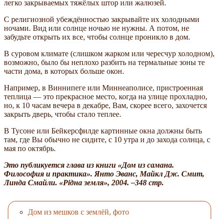
легко закрываемых тяжёлых штор или жалюзей.
С религиозной убеждённостью закрывайте их холодными
ночами. Вид или солнце ночью не нужны. А потом, не
забудьте открыть их все, чтобы солнце проникло в дом.
В суровом климате (слишком жарком или чересчур холодном),
возможно, было бы неплохо разбить на термальные зоны те
части дома, в которых больше окон.
Например, в Виннипеге или Миннеаполисе, пристроенная
теплица — это прекрасное место, когда на улице прохладно,
но, к 10 часам вечера в декабре, Вам, скорее всего, захочется
закрыть дверь, чтобы стало теплее.
В Тусоне или Бейкерсфилде картинные окна должны быть
там, где Вы обычно не сидите, с 10 утра и до захода солнца, с
мая по октябрь.
Это публикуется глава из книги «Дом из самана.
Философия и практика». Янто Эванс, Майкл Дж. Смит,
Линда Смайли. «Рiдна земля», 2004. –348 стр.
Дом из мешков с землёй, фото