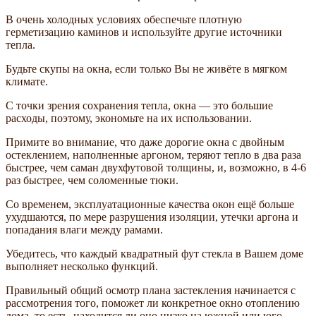
В очень холодных условиях обеспечьте плотную
герметизацию каминов и используйте другие источники
тепла.
Будьте скупы на окна, если только Вы не живёте в мягком
климате.
С точки зрения сохранения тепла, окна — это большие
расходы, поэтому, экономьте на их использовании.
Примите во внимание, что даже дорогие окна с двойным
остеклением, наполненные аргоном, теряют тепло в два раза
быстрее, чем саман двухфутовой толщины, и, возможно, в 4-6
раз быстрее, чем соломенные тюки.
Со временем, эксплуатационные качества окон ещё больше
ухудшаются, по мере разрушения изоляции, утечки аргона и
попадания влаги между рамами.
Убедитесь, что каждый квадратный фут стекла в Вашем доме
выполняет несколько функций.
Правильный общий осмотр плана застекления начинается с
рассмотрения того, поможет ли конкретное окно отоплению
дома, то есть, находится ли оно низко на южной или юго-