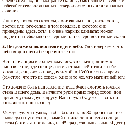
Следовательно, не выбирайте склоны, смотрящие на север, и
избегайте северо-западных, северо-восточных или западных
склонов.
Ищите участок со склоном, смотрящим на юг, юго-восток,
восток или юго-запад, в том порядке, в котором они
приведены здесь, хотя, в очень жарких климатах может
подойти и небольшой северный или северо-восточный склон.
2. Вы должны полностью видеть небо
. Удостоверьтесь, что
небо видно почти беспрепятственно.
Встаньте лицом к солнечному югу, это значит, лицом в
направлении, где солнце достигает высшей точки в небе
каждый день, около полудня зимой, в 13:00 в летнее время
(заметьте, что это не совсем одно и то же, что магнитный юг.)
Это должно быть направление, куда будет смотреть южная
стена Вашего дома. Вытяните руки прямо перед собой, под
прямым углом друг к другу. Ваши руки буду указывать на
юго-восток и юго-запад.
Между руками нужно, чтобы было видно 80 процентов неба
выше дуги пути солнца зимой и ниже линии пути солнца
летом (которая, примерно, на 45 градусов выше зимней дуги).