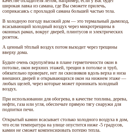
качестве охладителя летом, например, если у Вас будет
широкая лавка из самана, где Вы сможете прилечь,
соприкасаясь с прохладой самана большей частью тела.
В холодную погоду высокий дом — это термальный дымоход,
всасывающий холодный воздух через микротрещины в
оконных рамах, вокруг дверей, плинтусов и электрических
розеток.
А ценный тёплый воздух потом выходит через трещины
вверху дома.
Будьте очень скрупулёзны в плане герметичности окон в
потолке, окон верхних этажей, трещин в потолке и труб,
обязательно проверьте, нет ли сквозняков вдоль верха и низа
внешних дверей и открывающихся окон на нижнем этаже —
любых щелей, через которые может проникать холодный
воздух.
При использовании для обогрева, в качестве топлива, дерева,
нефти, газа или угля, обеспечьте прямую тягу снаружи для
подпитки печи.
Открытый камин всасывает столько холодного воздуха в дом,
что если температура на улице опустится ниже -5 градусов,
камин не сможет компенсировать потерю тепла.