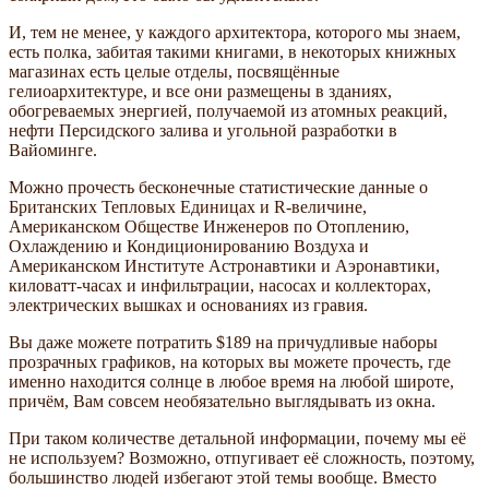
И, тем не менее, у каждого архитектора, которого мы знаем,
есть полка, забитая такими книгами, в некоторых книжных
магазинах есть целые отделы, посвящённые
гелиоархитектуре, и все они размещены в зданиях,
обогреваемых энергией, получаемой из атомных реакций,
нефти Персидского залива и угольной разработки в
Вайоминге.
Можно прочесть бесконечные статистические данные о
Британских Тепловых Единицах и R-величине,
Американском Обществе Инженеров по Отоплению,
Охлаждению и Кондиционированию Воздуха и
Американском Институте Астронавтики и Аэронавтики,
киловатт-часах и инфильтрации, насосах и коллекторах,
электрических вышках и основаниях из гравия.
Вы даже можете потратить $189 на причудливые наборы
прозрачных графиков, на которых вы можете прочесть, где
именно находится солнце в любое время на любой широте,
причём, Вам совсем необязательно выглядывать из окна.
При таком количестве детальной информации, почему мы её
не используем? Возможно, отпугивает её сложность, поэтому,
большинство людей избегают этой темы вообще. Вместо