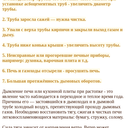
установке асбоцементных труб - увеличить диаметр
трубы.
2. Труба заросла сажей — нужна чистка.
3. Упали с верха трубы кирпичи и закрыли выход газам и
дыму.
4. Труба ниже конька крыши - увеличить высоту трубы.
5. Неисправные или прогоревшие печные приборы,
например: духовка, варочная плита и т.д.
6. Печь и газоходы отсырели - просушить печь.
7. Большая протяжённость дымовых оборотов.
Дымление печи или кухонной плиты при растопке - это
явление часто наблюдается в переходное и теплое время года.
Причины его — застоявшийся в дымоходах и в дымовой
трубе холодный воздух, препятствующий проходу дымовых
газов. Необходимо восстановить тягу, сжигая в чистках печи
легковоспламеняющиеся материалы: бумагу, стружку, солому.
Сила тяги зависит от направления ветра. Ветер может