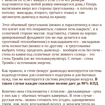
подгоняются под любой размер имеющегося дома.) Теперь
вытягиваем вверх все стороны треугольника - к потолку (к
потолку мансарды, второго, третьего этажа) и там
организуем дымоход и выход на крышу.
Этот объемный треугольник (можно и параллепипед и овал и
что влезет или что понравиться, главное печь накрыть", и к
солнечной стороне массив подставить), ставим на хорошо
армированный фундамент (он же еще делается и как
грунтовый теплообменник) и выкладываем его - закладывая
печь полностью (можно и по другому - в треугольнике
выбрать топку, проделать дымоход) - вообщем если без печи -
стена из камня под солнечные лучи зимнего солнца - это
стена Тромба (он же теплоаккумулятор). С печью - стена
Тромба с источником энергии.
Как правило, в стене (вокруг дымохода) монтируется система
водоподготовки для солнечного подогрева и для бытовых
нужд, там же монтируется система рекуперации воздуха.
В
таком случае каждое сожженое полено дает до 90% КПД
.
Конечно окна стеклопакеты с iстеклом - двухкамерные - цена
у них как у обычных четырех камерных. В этом случае -
русская печь - можно готовить что угодно, одновременно
греем дом, воду, впускаемый воздух. и запасаем тепло на