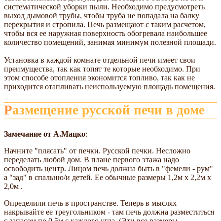
систематической уборки пыли. Необходимо предусмотреть
выход дымовой трубы, чтобы труба не попадала на балку
перекрытия и стропила. Печь размещают с таким расчетом,
чтобы вся ее наружная поверхность обогревала наибольшее
количество помещений, занимая минимум полезной площади.
Установка в каждой комнате отдельной печи имеет свои
преимущества, так как топят те которые необходимо. При
этом способе отопления экономится топливо, так как не
приходится отапливать неиспользуемую площадь помещения.
Размещение русской печи в доме
Замечание от А.Мацко
:
Начните "плясать" от печки. Русской печки. Несложно
переделать любой дом. В плане первого этажа надо
освободить центр. Лицом печь должна быть в "фемели - рум"
а "зад" в спальню/и детей. Ее обычные размеры 1,2м х 2,2м х
2,0м .
Определили печь в пространстве. Теперь в мыслях
накрывайте ее треугольником - там печь должна разместиться
с запасом по 0,5м с каждого угла. (Эти все размеры