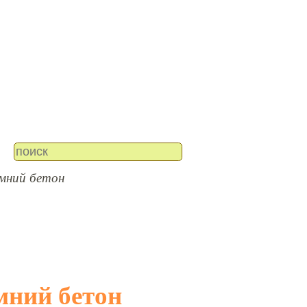
имний бетон
имний бетон