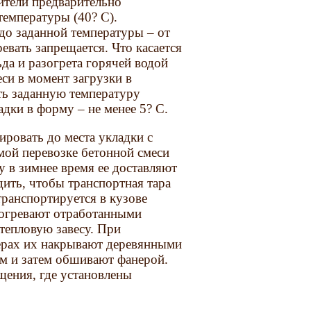
ители предварительно
температуры (40? С).
до заданной температуры – от
евать запрещается. Что касается
ьда и разогрета горячей водой
си в момент загрузки в
ть заданную температуру
дки в форму – не менее 5? С.
ировать до места укладки с
мой перевозке бетонной смеси
 в зимнее время ее доставляют
дить, чтобы транспортная тара
транспортируется в кузове
богревают отработанными
 тепловую завесу. При
керах их накрывают деревянными
м и затем обшивают фанерой.
щения, где установлены