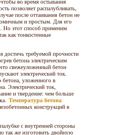
 чтобы во время остывания
сть позволяет распалубливать,
лучае после оттаивания бетон не
номичным и простым. Для его
я. Но этот способ применим
так как тонкостенные
зя достичь требуемой прочности
огрев бетона электрическим
, что свежеуложенный бетон
пускают электрический ток.
 бетона, уложенного в
на. Электрический ток,
ание и твердение: чем больше
ка.
Температура бетона
лезобетонных конструкций в
палубке с внутренней стороны
о так же изготовить двойную