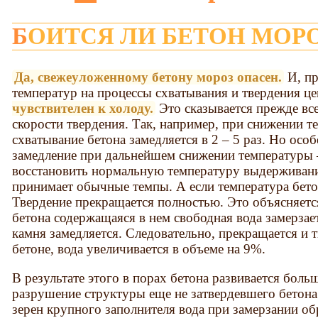
БОИТСЯ ЛИ БЕТОН МОР
Да, свежеуложенному бетону мороз опасен.
И, пр
температур на процессы схватывания и твердения ц
чувствителен к холоду.
Это сказывается прежде все
скорости твердения. Так, например, при снижении т
схватывание бетона замедляется в 2 – 5 раз. Но осо
замедление при дальнейшем снижении температуры –
восстановить нормальную температуру выдерживани
принимает обычные темпы. А если температура бето
Твердение прекращается полностью. Это объясняется
бетона содержащаяся в нем свободная вода замерзае
камня замедляется. Следовательно, прекращается и т
бетоне, вода увеличивается в объеме на 9%.
В результате этого в порах бетона развивается боль
разрушение структуры еще не затвердевшего бетона
зерен крупного заполнителя вода при замерзании об