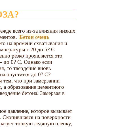
ОЗА?
ежде всего из-за влияния низких
ементов.
Бетон очень
го на времени схватывания и
емпературы с 20 до 5? С
бенно резко проявляется это
 до 0? С. Однако если
я, то твердение вновь
на опустится до 0? С?
 тем, что при замерзании
т, а образование цементного
вердение бетона. Замерзая в
шое давление, которое вызывает
. Скопившаяся на поверхности
разует тонкую ледяную пленку,