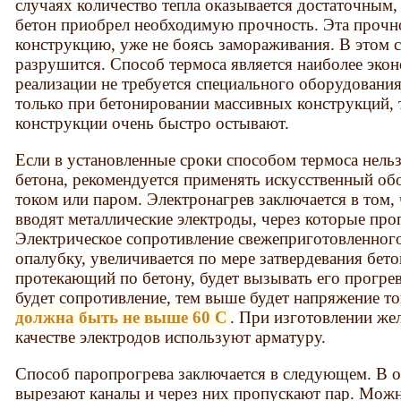
случаях количество тепла оказывается достаточным,
бетон приобрел необходимую прочность. Эта прочно
конструкцию, уже не боясь замораживания. В этом с
разрушится. Способ термоса является наиболее эко
реализации не требуется специального оборудовани
только при бетонировании массивных конструкций, 
конструкции очень быстро остывают.
Если в установленные сроки способом термоса нель
бетона, рекомендуется применять искусственный об
током или паром. Электронагрев заключается в том
вводят металлические электроды, через которые про
Электрическое сопротивление свежеприготовленного
опалубку, увеличивается по мере затвердевания бето
протекающий по бетону, будет вызывать его прогрев
будет сопротивление, тем выше будет напряжение то
должна быть не выше 60 С
. При изготовлении же
качестве электродов используют арматуру.
Способ паропрогрева заключается в следующем. В о
вырезают каналы и через них пропускают пар. Можн