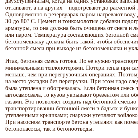
двухступенчатым, когда на одних установках заполн
оттаивают, а на других – подогревают до расчетной 
Одновременно в резервуарах паром нагревают воду 
30 до 80? С. Цемент и тонкомолотые добавки подогр
арматуры, то она должна быть очищена от снега и л
или паром. Температура составляющих бетонной сме
бетономешалку должна быть такой, чтобы обеспечи
бетонной смеси при выходе из бетономешалки и укла
Итак, бетонная смесь готова. Но ее нужно транспорт
минимальными теплопотерями. Потери тепла при са
меньше, чем при перегрузочных операциях. Поэтому
на место укладки без перегрузки. При этом надо сле
была утеплена и обогревалась. Если бетонная смесь 
автосамосвала, то кузов укрывают брезентом или о
газами. Это позволяет создать над бетонной смесью
транспортировании бетонной смеси в бадьях и бун
утепленными крышками; снаружи утепляют войлоко
При насосном транспорте бетона утепляют как поме
бетононасосы, так и бетоноотводы.