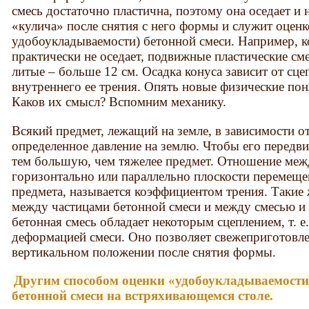
смесь достаточно пластична, поэтому она оседает и 
«кулича» после снятия с него формы и служит оцен
удобоукладываемости) бетонной смеси. Например, к
практически не оседает, подвижные пластические сме
литые – больше 12 см. Осадка конуса зависит от сце
внутреннего ее трения. Опять новые физические пон
Каков их смысл? Вспомним механику.
Всякий предмет, лежащий на земле, в зависимости от
определенное давление на землю. Чтобы его передв
тем большую, чем тяжелее предмет. Отношение меж
горизонтально или параллельно плоскости перемеще
предмета, называется коэффициентом трения. Такие
между частицами бетонной смеси и между смесью и 
бетонная смесь обладает некоторым сцеплением, т. 
деформацией смеси. Оно позволяет свежеприготовл
вертикальном положении после снятия формы.
Другим способом оценки «удобоукладываемости
бетонной смеси на встряхивающемся столе.