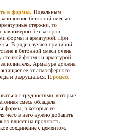
ить в формы.
Идеальным
 заполнение бетонной смесью
арматурные стержни, то
и равномерно без зазоров
ами формы и арматурой. При
ины. В ряде случаев причиной
тствие в бетонной смеси очень
у стенкой формы и арматурой.
 заполнителя. Арматура должна
защищает ее от атмосферного
огда и разрушаться. П
роцесс
иваться с трудностями, которые
етонная смесь обладала
бы формы, в которые ее
ля чего в него нужно добавить
ьно влияет на прочность
ское соединение с цементом,