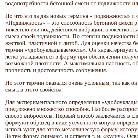
водопотребности бетонной смеси от подвижности ил
Но что это за два новых термина « подвижность» и 
«Подвижность» – это способность бетонной смеси р
тяжестью или под действием вибрации, а «жесткость
смеси своей подвижности. По степени подвижности 
жесткой, пластичной и литой. Для оценки качества 
термин «удобоукладываемость». Он характеризует с
легко укладываться в форму при обеспечении получ
возможной плотности. А максимальная плотность о
прочность и долговечность сооружения.
Но этот термин оказался очень условным, так как он
смысла этого свойства.
Для экспериментального определения «удобоуклады
предложено множество способов. Наиболее распрост
способ вибростола. Первый способ заключается в с
формуют образец в виде усеченного конуса определ
используют для этого металлическую форму, котор
За тем форму снимают, и остается т. н. «кулич». О