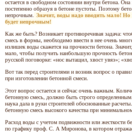
остается в свободном состоянии внутри бетона. Она
постепенно образуя в бетоне пустоты. Поэтому бет
непрочным.
Значит, воды надо вводить мало! Но 
будет непрочным!
Как же быть? Возникает противоречивая задача: чт
смесь в формы, необходимо ввести в нее очень мног
излишек воды скажется на прочности бетона. Значит
мало, чтобы получить наибольшую прочность бетона
русской поговорке: «нос вытащил, хвост увяз»; «хв
Вот так перед строителями и возник вопрос о прави
при изготовлении бетонной смеси.
Этот вопрос остается и сейчас очень важным. Колич
бетонную смесь, должно быть строго определенным
наука дала в руки строителей обоснованные расчет
бетонную смесь высокого качества при минимальном
Расход воды с учетом подвижности или жесткости б
по графику проф. С. А Миронова, в котором отража