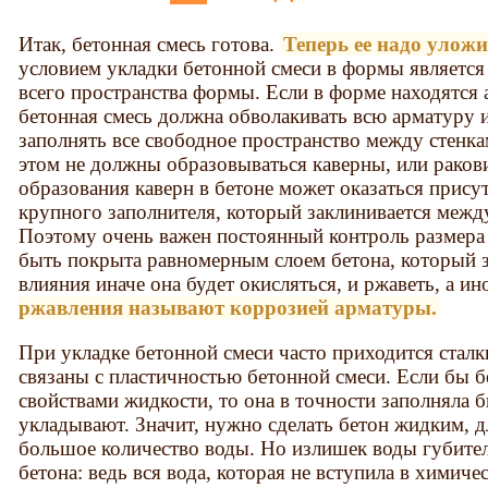
Итак, бетонная смесь готова.
Теперь ее надо улож
условием укладки бетонной смеси в формы является
всего пространства формы. Если в форме находятся 
бетонная смесь должна обволакивать всю арматуру 
заполнять все свободное пространство между стенк
этом не должны образовываться каверны, или раков
образования каверн в бетоне может оказаться прису
крупного заполнителя, который заклинивается межд
Поэтому очень важен постоянный контроль размера
быть покрыта равномерным слоем бетона, который 
влияния иначе она будет окисляться, и ржаветь, а ин
ржавления называют коррозией арматуры.
При укладке бетонной смеси часто приходится сталк
связаны с пластичностью бетонной смеси. Если бы б
свойствами жидкости, то она в точности заполняла 
укладывают. Значит, нужно сделать бетон жидким, д
большое количество воды. Но излишек воды губител
бетона: ведь вся вода, которая не вступила в химиче