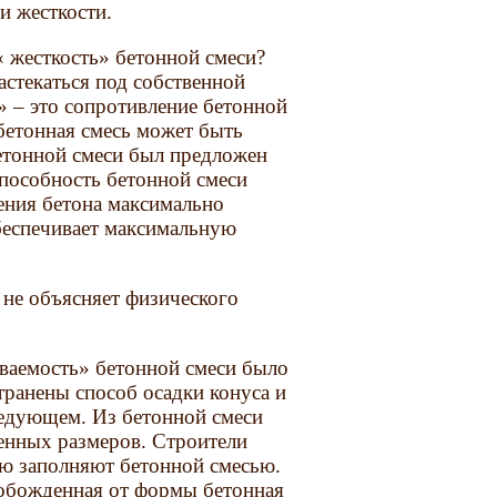
и жесткости.
« жесткость» бетонной смеси?
астекаться под собственной
» – это сопротивление бетонной
бетонная смесь может быть
бетонной смеси был предложен
пособность бетонной смеси
ения бетона максимально
беспечивает максимальную
 не объясняет физического
ваемость» бетонной смеси было
ранены способ осадки конуса и
ледующем. Из бетонной смеси
енных размеров. Строители
ую заполняют бетонной смесью.
свобожденная от формы бетонная