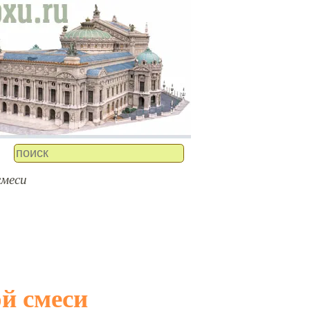
смеси
ой смеси