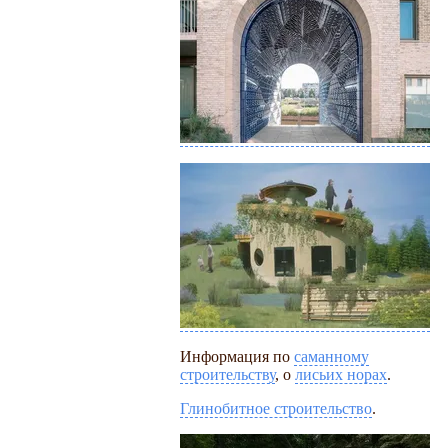
Информация по
саманному
строительству
, о
лисьих норах
.
Глинобитное строительство
.