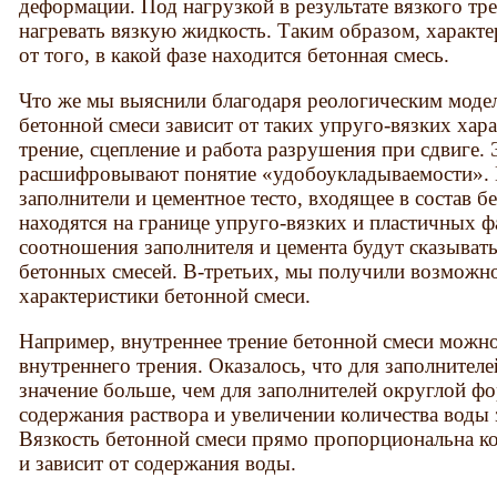
деформации. Под нагрузкой в результате вязкого тр
нагревать вязкую жидкость. Таким образом, характе
от того, в какой фазе находится бетонная смесь.
Что же мы выяснили благодаря реологическим моде
бетонной смеси зависит от таких упруго-вязких хара
трение, сцепление и работа разрушения при сдвиге.
расшифровывают понятие «удобоукладываемости». 
заполнители и цементное тесто, входящее в состав б
находятся на границе упруго-вязких и пластичных 
соотношения заполнителя и цемента будут сказывать
бетонных смесей. В-третьих, мы получили возможно
характеристики бетонной смеси.
Например, внутреннее трение бетонной смеси можн
внутреннего трения. Оказалось, что для заполнител
значение больше, чем для заполнителей округлой 
содержания раствора и увеличении количества воды 
Вязкость бетонной смеси прямо пропорциональна к
и зависит от содержания воды.