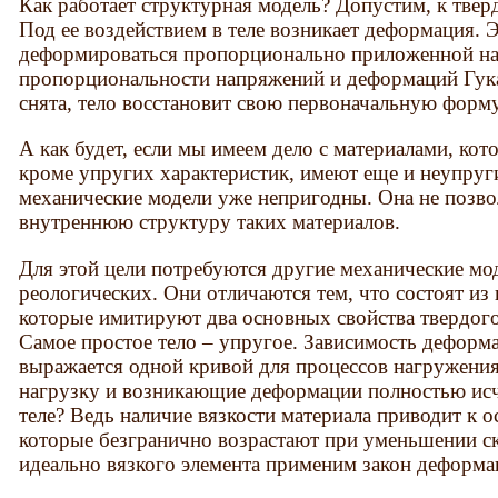
Как работает структурная модель? Допустим, к твер
Под ее воздействием в теле возникает деформация. Э
деформироваться пропорционально приложенной наг
пропорциональности напряжений и деформаций Гука)
снята, тело восстановит свою первоначальную форму
А как будет, если мы имеем дело с материалами, ко
кроме упругих характеристик, имеют еще и неупруг
механические модели уже непригодны. Она не позв
внутреннюю структуру таких материалов.
Для этой цели потребуются другие механические мод
реологических. Они отличаются тем, что состоят из
которые имитируют два основных свойства твердого 
Самое простое тело – упругое. Зависимость деформ
выражается одной кривой для процессов нагружения
нагрузку и возникающие деформации полностью исче
теле? Ведь наличие вязкости материала приводит к
которые безгранично возрастают при уменьшении с
идеально вязкого элемента применим закон деформа