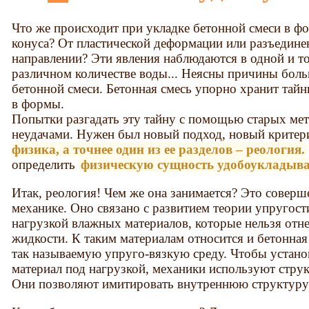
Что же происходит при укладке бетонной смеси в ф
конуса? От пластической деформации или разъедине
направлении? Эти явления наблюдаются в одной и т
различном количестве воды... Неясны причины бол
бетонной смеси. Бетонная смесь упорно хранит тайн
в формы.
Попытки разгадать эту тайну с помощью старых мет
неудачами. Нужен был новый подход, новый критер
физика, а точнее один из ее разделов – реология.
определить
физическую сущность удобоукладыв
Итак, реология! Чем же она занимается? Это соверш
механике. Оно связано с развитием теории упругост
нагрузкой влажных материалов, которые нельзя отнес
жидкости. К таким материалам относится и бетонная
так называемую упруго-вязкую среду. Чтобы устано
материал под нагрузкой, механики используют стру
Они позволяют имитировать внутреннюю структуру 