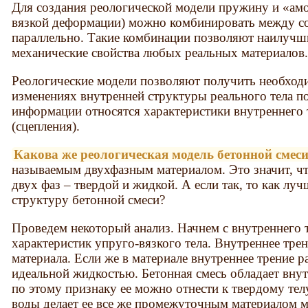
Для создания реологической модели пружину и «амо
вязкой деформации) можно комбинировать между со
параллельно. Такие комбинации позволяют наилуч
механические свойства любых реальных материалов
Реологические модели позволяют получить необхо
изменениях внутренней структуры реального тела по
информации относятся характеристики внутреннего т
(сцепления).
Какова же реологическая модель бетонной смес
называемым двухфазным материалом. Это значит, чт
двух фаз – твердой и жидкой. А если так, то как л
структуру бетонной смеси?
Проведем некоторый анализ. Начнем с внутреннего 
характеристик упруго-вязкого тела. Внутреннее тре
материала. Если же в материале внутреннее трение р
идеальной жидкостью. Бетонная смесь обладает вну
по этому признаку ее можно отнести к твердому тел
воды делает ее все же промежуточным материалом 