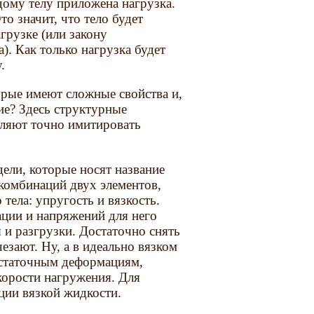
дому телу приложена нагрузка.
то значит, что тело будет
рузке (или закону
. Как только нагрузка будет
.
торые имеют сложные свойства и,
ие? Здесь структурные
оляют точно имитировать
ели, которые носят название
 комбинаций двух элементов,
тела: упругость и вязкость.
ации и напряжений для него
 и разгрузки. Достаточно снять
зают. Ну, а в идеально вязком
 остаточным деформациям,
корости нагружения. Для
ции вязкой жидкости.