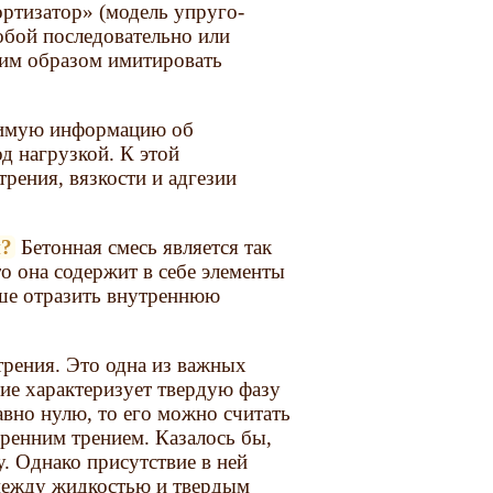
ртизатор» (модель упруго-
бой последовательно или
шим образом имитировать
.
димую информацию об
д нагрузкой. К этой
рения, вязкости и адгезии
и?
Бетонная смесь является так
о она содержит в себе элементы
учше отразить внутреннюю
трения. Это одна из важных
ние характеризует твердую фазу
авно нулю, то его можно считать
тренним трением. Казалось бы,
у. Однако присутствие в ней
между жидкостью и твердым