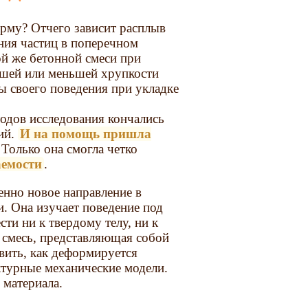
орму? Отчего зависит расплыв
ния частиц в поперечном
ой же бетонной смеси при
ьшей или меньшей хрупкости
ы своего поведения при укладке
одов исследования кончались
ий.
И на помощь пришла
Только она смогла четко
аемости
.
енно новое направление в
и. Она изучает поведение под
ти ни к твердому телу, ни к
 смесь, представляющая собой
вить, как деформируется
ктурные механические модели.
материала.