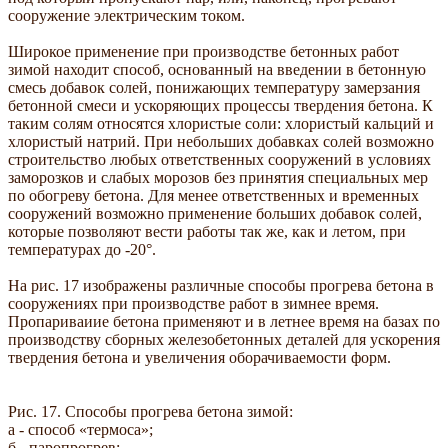
сооружение электрическим током.
Широкое применение при производстве бетонных работ
зимой находит способ, основанный на введении в бетонную
смесь добавок солей, понижающих температуру замерзания
бетонной смеси и ускоряющих процессы твердения бетона. К
таким солям относятся хлористые соли: хлористый кальций и
хлористый натрий. При небольших добавках солей возможно
строительство любых ответственных сооружений в условиях
заморозков и слабых морозов без принятия специальных мер
по обогреву бетона. Для менее ответственных и временных
сооружений возможно применение больших добавок солей,
которые позволяют вести работы так же, как и летом, при
температурах до -20°.
На рис. 17 изображены различные способы прогрева бетона в
сооружениях при производстве работ в зимнее время.
Пропариваиие бетона применяют и в летнее время на базах по
производству сборных железобетонных деталей для ускорения
твердения бетона и увеличения оборачиваемости форм.
Рис. 17. Способы прогрева бетона зимой:
а - способ «термоса»;
б - паропрогрев;