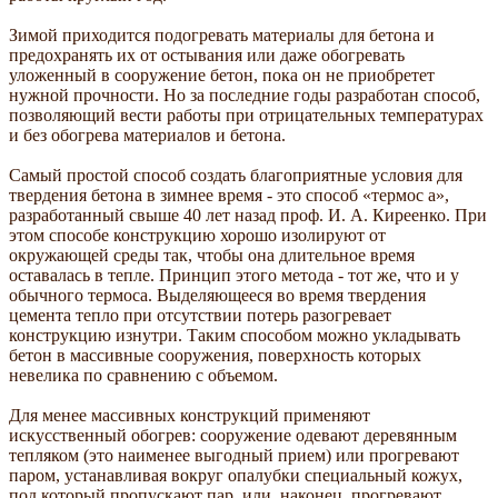
Зимой приходится подогревать материалы для бетона и
предохранять их от остывания или даже обогревать
уложенный в сооружение бетон, пока он не приобретет
нужной прочности. Но за последние годы разработан способ,
позволяющий вести работы при отрицательных температурах
и без обогрева материалов и бетона.
Самый простой способ создать благоприятные условия для
твердения бетона в зимнее время - это способ «термос а»,
разработанный свыше 40 лет назад проф. И. А. Киреенко. При
этом способе конструкцию хорошо изолируют от
окружающей среды так, чтобы она длительное время
оставалась в тепле. Принцип этого метода - тот же, что и у
обычного термоса. Выделяющееся во время твердения
цемента тепло при отсутствии потерь разогревает
конструкцию изнутри. Таким способом можно укладывать
бетон в массивные сооружения, поверхность которых
невелика по сравнению с объемом.
Для менее массивных конструкций применяют
искусственный обогрев: сооружение одевают деревянным
тепляком (это наименее выгодный прием) или прогревают
паром, устанавливая вокруг опалубки специальный кожух,
под который пропускают пар, или, наконец, прогревают