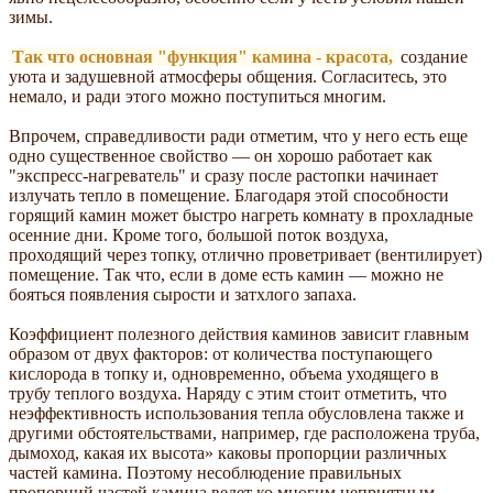
зимы.
Так что основная "функция" камина - красота,
создание
уюта и задушевной атмосферы общения. Согласитесь, это
немало, и ради этого можно поступиться многим.
Впрочем, справедливости ради отметим, что у него есть еще
одно существенное свойство — он хорошо работает как
"экспресс-нагреватель" и сразу после растопки начинает
излучать тепло в помещение. Благодаря этой способности
горящий камин может быстро нагреть комнату в прохладные
осенние дни. Кроме того, большой поток воздуха,
проходящий через топку, отлично проветривает (вентилирует)
помещение. Так что, если в доме есть камин — можно не
бояться появления сырости и затхлого запаха.
Коэффициент полезного действия каминов зависит главным
образом от двух факторов: от количества поступающего
кислорода в топку и, одновременно, объема уходящего в
трубу теплого воздуха. Наряду с этим стоит отметить, что
неэффективность использования тепла обусловлена также и
другими обстоятельствами, например, где расположена труба,
дымоход, какая их высота» каковы пропорции различных
частей камина. Поэтому несоблюдение правильных
пропорций частей камина ведет ко многим неприятным