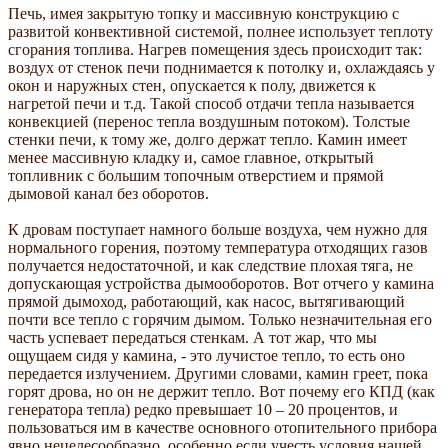
Печь, имея закрытую топку и массивную конст­рукцию с
развитой конвективной системой, полнее использует теплоту
сгорания топлива. Нагрев помещения здесь происходит так:
воздух от стенок печи поднимается к потолку и, охлаждаясь у
окон и наружных стен, опускается к полу, движется к
нагретой печи и т.д. Такой способ отдачи тепла называется
конвекцией (перенос тепла воздушным потоком). Толстые
стенки печи, к тому же, долго держат тепло. Камин имеет
менее массивную кладку и, самое главное, открытый
топливник с большим топочным отверстием и прямой
дымовой канал без оборотов.
К дровам поступает намного больше воздуха, чем нужно для
нормального горения, поэтому температура отходящих газов
получается недостаточной, и как следствие плохая тяга, не
допускающая устройства дымооборотов. Вот отчего у камина
прямой дымоход, работающий, как насос, вытягивающий
почти все тепло с горячим дымом. Только незначительная его
часть успевает передаться стенкам. А тот жар, что мы
ощущаем сидя у камина, - это лучистое тепло, то есть оно
передается излучением. Другими словами, камин греет, пока
горят дрова, но он не держит тепло. Вот поче­му его КПД (как
генератора тепла) редко превышает 10 – 20 процентов, и
пользоваться им в качестве основного отопительного прибора
явно нецелесообразно, особенно если учесть условия нашей