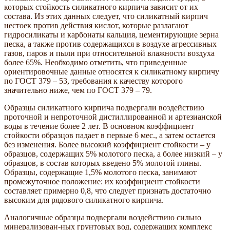
которых стойкость силикатного кирпича зависит от их
состава. Из этих данных следует, что силикатный кирпич
нестоек против действия кислот, которые разлагают
гидросиликаты и карбонаты кальция, цементирующие зерна
песка, а также против содержащихся в воздухе агрессивных
газов, паров и пыли при относительной влажности воздуха
более 65%. Необходимо отметить, что приведенные
ориентировочные данные относятся к силикатному кирпичу
по ГОСТ 379 – 53, требования к качеству которого
значительно ниже, чем по ГОСТ 379 – 79.
Образцы силикатного кирпича подвергали воздействию
проточной и непроточной дистиллированной и артезианской
воды в течение более 2 лет. В основном коэффициент
стойкости образцов падает в первые 6 мес., а затем остается
без изменения. Более высокий коэффициент стойкости – у
образцов, содержащих 5% молотого песка, а более низкий – у
образцов, в состав которых введено 5% молотой глины.
Образцы, содержащие 1,5% молотого песка, занимают
промежуточное положение: их коэффициент стойкости
составляет примерно 0,8, что следует признать достаточно
высоким для рядового силикатного кирпича.
Аналогичные образцы подвергали воздействию сильно
минерализован-ных грунтовых вод, содержащих комплекс