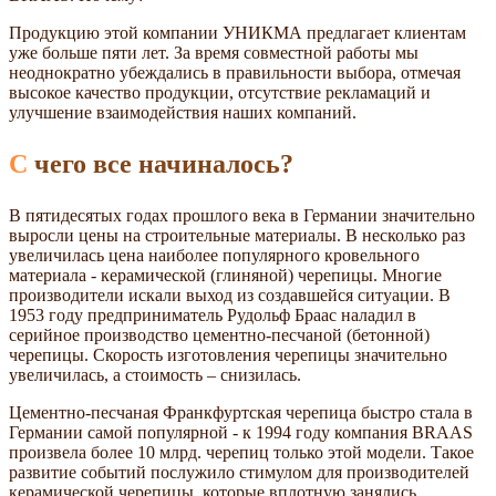
Продукцию этой компании УНИКМА предлагает клиентам
уже больше пяти лет. За время совместной работы мы
неоднократно убеждались в правильности выбора, отмечая
высокое качество продукции, отсутствие рекламаций и
улучшение взаимодействия наших компаний.
С чего все начиналось?
В пятидесятых годах прошлого века в Германии значительно
выросли цены на строительные материалы. В несколько раз
увеличилась цена наиболее популярного кровельного
материала - керамической (глиняной) черепицы. Многие
производители искали выход из создавшейся ситуации. В
1953 году предприниматель Рудольф Браас наладил в
серийное производство цементно-песчаной (бетонной)
черепицы. Скорость изготовления черепицы значительно
увеличилась, а стоимость – снизилась.
Цементно-песчаная Франкфуртская черепица быстро стала в
Германии самой популярной - к 1994 году компания BRAAS
произвела более 10 млрд. черепиц только этой модели. Такое
развитие событий послужило стимулом для производителей
керамической черепицы, которые вплотную занялись