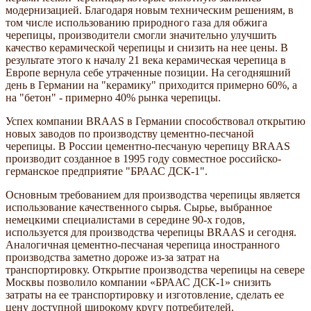
модернизацией. Благодаря новым техническим решениям, в
том числе использованию природного газа для обжига
черепицы, производители смогли значительно улучшить
качество керамической черепицы и снизить на нее цены. В
результате этого к началу 21 века керамическая черепица в
Европе вернула себе утраченные позиции. На сегодняшний
день в Германии на "керамику" приходится примерно 60%, а
на "бетон" - примерно 40% рынка черепицы.
Успех компании BRAAS в Германии способствовал открытию
новых заводов по производству цементно-песчаной
черепицы. В России цементно-песчаную черепицу BRAAS
производит созданное в 1995 году совместное российско-
германское предприятие "БРААС ДСК-1".
Основным требованием для производства черепицы является
использование качественного сырья. Сырье, выбранное
немецкими специалистами в середине 90-х годов,
используется для производства черепицы BRAAS и сегодня.
Аналогичная цементно-песчаная черепица иностранного
производства заметно дороже из-за затрат на
транспортировку. Открытие производства черепицы на севере
Москвы позволило компании «БРААС ДСК-1» снизить
затраты на ее транспортировку и изготовление, сделать ее
цену доступной широкому кругу потребителей.