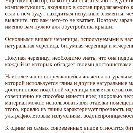
Еще один фактор, на который обязательно следует об
комплектующих, входящих в состав предлагаемого к
если в нем будут находиться ненужные элементы, ч
выясните, что вам чего-то не хватает. Поэтому заран
именно вам нужно для обустройства крыши.
Основными видами черепицы, используемыми в нас
натуральная черепица, битумная черепица и м.черепи
Покупая черепицу, необходимо знать, что она подраз
каждый из которых обладает своими достоинствами 
Наиболее часто встречающейся является натуральная
которой используется глина и другие натуральные 
достоинством подобной черепицы является ее высок
совершенно не способна нанести вред здоровью чел
материал можно использовать для отделки помещен
этого, кровлю из глины характеризует прочность на
ультрафиолетовым излучениям, водонепроницаемост
К одним из самых современных видов относится бит