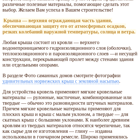
различные полезные материалы, помогающие сделать этот
выбор. Желаем Вам успеха в Вашем строительстве!
Крыша — верхняя ограждающая часть здания,
обеспечивающая защиту его от атмосферных осадков,
резких колебаний наружной температуры, солнца и ветра.
Любая крыша состоит из кровли — верхнего
водонепроницаемого гидроизоляционного слоя (оболочки),
теплоизоляционного и пароизоляционного слоев —и несущей
конструкции, перекрывающей пролет между стенами здания
или отдельными опорами.
В разделе Фото саманных домов смотрите фотографии
удивительных норвежских крыш с земляной насыпью
.
Для устройства кровель применяют мягкие кровельные
материалы — рулонные, мастичные, комбинированные или
твердые — обычно это разновидности штучных материалов.
Причем мягкие кровельные материалы применяют для
плоских крыш и крыш с малым уклоном, а твердые — для
скатных крыш с большими уклонами. К наиболее древним
кровлям из твердых материалов относятся черепичные, так
как сырье для ее изготовления — глину — издавна
использовали в гончарном ремесле. Широко применялись