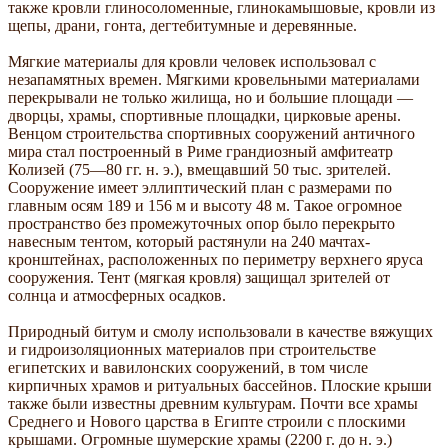
также кровли глиносоломенные, глинокамышовые, кровли из
щепы, драни, гонта, дегтебитумные и деревянные.
Мягкие материалы для кровли человек использовал с
незапамятных времен. Мягкими кровельными материалами
перекрывали не только жилища, но и большие площади —
дворцы, храмы, спортивные площадки, цирковые арены.
Венцом строительства спортивных сооружений античного
мира стал построенный в Риме грандиозный амфитеатр
Колизей (75—80 гг. н. э.), вмещавший 50 тыс. зрителей.
Сооружение имеет эллиптический план с размерами по
главным осям 189 и 156 м и высоту 48 м. Такое огромное
пространство без промежуточных опор было перекрыто
навесным тентом, который растянули на 240 мачтах-
кронштейнах, расположенных по периметру верхнего яруса
сооружения. Тент (мягкая кровля) защищал зрителей от
солнца и атмосферных осадков.
Природный битум и смолу использовали в качестве вяжущих
и гидроизоляционных материалов при строительстве
египетских и вавилонских сооружений, в том числе
кирпичных храмов и ритуальных бассейнов. Плоские крыши
также были известны древним культурам. Почти все храмы
Среднего и Нового царства в Египте строили с плоскими
крышами. Огромные шумерские храмы (2200 г. до н. э.)