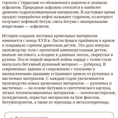
строили с террасами из обожженного кирпича и заливали
асфальтом. Природные асфальты относятся к наиболее
древним гидроизоляционным материалам. В настоящее время
продукт переработки нефти называют гудроном, из которого
получают нефтяной битум; смесь битума с минеральными
веществами — асфальтом.
История создания листовых кровельных материалов
начинается с конца XVII в. Листы бумаги прибивали к кровле
и покрывали горячим древесным дегтем. Это дало импульс
производству толя с пропиткой каменноугольным дегтем,
вначале листового, а позднее в длинных лентах, свернутых в
рулоны. После первой мировой войны наряду с толем стали
выпускать битумный рулонный материал — рубероид. В
современных зданиях и сооружениях с плоскими и
малоуклонными крышами устраивают кровли из рулонных и
мастичных материалов. С каждым годом увеличивается
производство новых кровельных материалов — рулонных и
мастичных — на основе битумов и синтетического каучука,
легких теплоизоляционных материалов — пенополистиролов,
полиуретанов, пористых материалов на базе фенолов,
битумоперлитов, а также из черепицы и металлочерепицы.
Фальцевая кровля