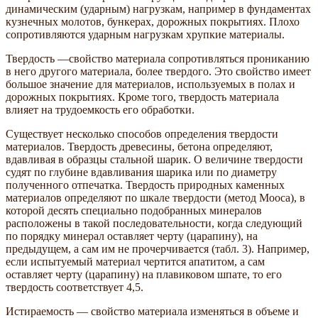
динамическим (ударным) нагрузкам, например в фундаментах
кузнечных молотов, бункерах, дорожных покрытиях. Плохо
сопротивляются ударным нагрузкам хрупкие материалы.
Твердость —свойство материала сопротивляться прониканию
в него другого материала, более твердого. Это свойство имеет
большое значение для материалов, используемых в полах и
дорожных покрытиях. Кроме того, твердость материала
влияет на трудоемкость его обработки.
Существует несколько способов определения твердости
материалов. Твердость древесины, бетона определяют,
вдавливая в образцы стальной шарик. О величине твердости
судят по глубине вдавливания шарика или по диаметру
полученного отпечатка. Твердость природных каменных
материалов определяют по шкале твердости (метод Мооса), в
которой десять специально подобранных минералов
расположены в такой последовательности, когда следующий
по порядку минерал оставляет черту (царапину), на
предыдущем, а сам им не прочерчивается (табл. 3). Например,
если испытуемый материал чертится апатитом, а сам
оставляет черту (царапину) на плавиковом шпате, то его
твердость соответствует 4,5.
Истираемость — свойство материала изменяться в объеме и