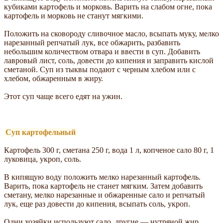
кубиками картофель и морковь. Варить на слабом огне, пока
картофель и морковь не станут мягкими.
Положить на сковороду сливочное масло, всыпать муку, мелко
нарезанный репчатый лук, все обжарить, разбавить
небольшим количеством отвара и ввести в суп. Добавить
лавровый лист, соль, довести до кипения и заправить кислой
сметаной. Суп из тыквы подают с черным хлебом или с
хлебом, обжаренным в жиру.
Этот суп чаще всего едят на ужин.
Суп картофельный
Картофель 300 г, сметана 250 г, вода 1 л, копченое сало 80 г, 1
луковица, укроп, соль.
В кипящую воду положить мелко нарезанный картофель.
Варить, пока картофель не станет мягким. Затем добавить
сметану, мелко нарезанные и обжаренные сало и репчатый
лук, еще раз довести до кипения, всыпать соль, укроп.
Одни хозяйки используют сало, другие — нутряной жир,