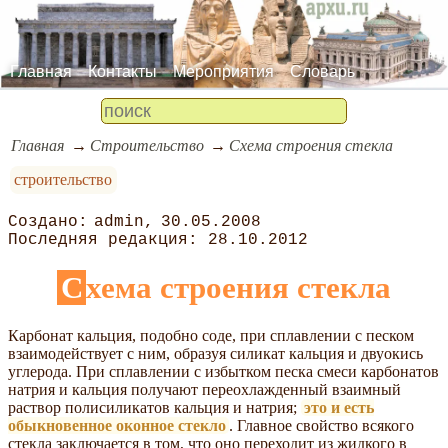
Главная
Контакты
Мероприятия
Словарь
Главная
Строительство
Схема строения стекла
строительство
admin
30.05.2008
28.10.2012
Схема строения стекла
Карбонат кальция, подобно соде, при сплавлении с песком
взаимодействует с ним, образуя силикат кальция и двуокись
углерода. При сплавлении с избытком песка смеси карбонатов
натрия и кальция получают переохлажденный взаимный
раствор полисиликатов кальция и натрия;
это и есть
обыкновенное оконное стекло
. Главное свойство всякого
стекла заключается в том, что оно переходит из жидкого в