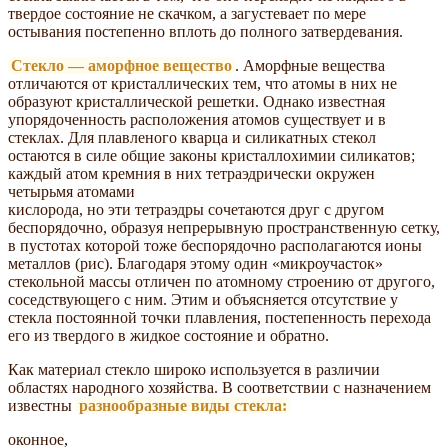
твердое состояние не скачком, а загустевает по мере
остывания постепенно вплоть до полного затвердевания.
Стекло — аморфное вещество
. Аморфные вещества
отличаются от кристаллических тем, что атомы в них не
образуют кристаллической решетки. Однако известная
упорядоченность расположения атомов существует и в
стеклах. Для плавленого кварца и силикатных стекол
остаются в силе общие законы кристаллохимии силикатов;
каждый атом кремния в них тетраэдрически окружен
четырьмя атомами
кислорода, но эти тетраэдры сочетаются друг с другом
беспорядочно, образуя непрерывную пространственную сетку,
в пустотах которой тоже беспорядочно располагаются ионы
металлов (рис). Благодаря этому один «микроучасток»
стекольной массы отличен по атомному строению от другого,
соседствующего с ним. Этим и объясняется отсутствие у
стекла постоянной точки плавления, постепенность перехода
его из твердого в жидкое состояние и обратно.
Как материал стекло широко используется в различии
областях народного хозяйства. В соответствии с назначением
известны
разнообразные виды стекла:
оконное,