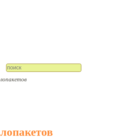
клопакетов
клопакетов