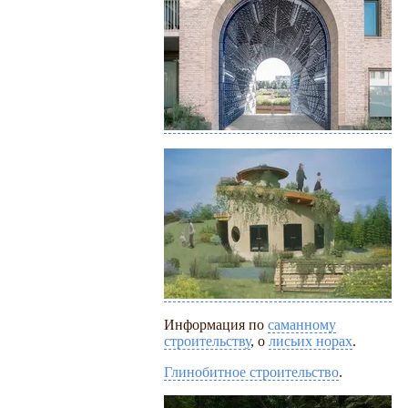
Информация по
саманному
строительству
, о
лисьих норах
.
Глинобитное строительство
.