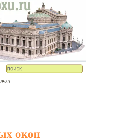
окон
ых окон