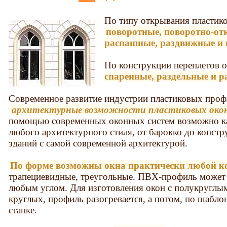
По типу открывания пластико
поворотные, поворотно-от
распашные, раздвижные и 
По конструкции переплетов
спаренные, раздельные и р
Современное развитие индустрии пластиковых профи
архитектурные возможности пластиковых окон
помощью современных оконных систем возможно ка
любого архитектурного стиля, от барокко до констру
зданий с самой современной архитектурой.
По форме возможны окна практически любой 
трапециевидные, треугольные. ПВХ-профиль может 
любым углом. Для изготовления окон с полукруглы
круглых, профиль разогревается, а потом, по шаблон
станке.