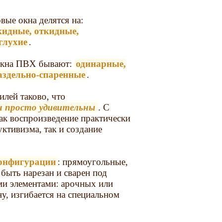
вые окна делятся на:
кидные, откидные,
глухие
.
 окна ПВХ бывают:
одинарные,
аздельно-спаренные
.
лей таково, что
 просто удивительны
. С
к воспроизведение практически
ктивизма, так и создание
конфигурации
: прямоугольные,
быть нарезан и сварен под
ми элементами: арочных или
у, изгибается на специальном