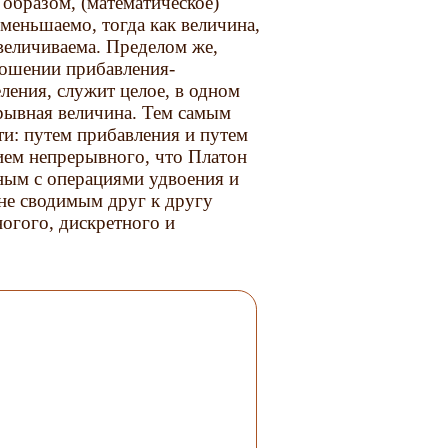
образом, (математическое)
меньшаемо, тогда как величина,
величиваема. Пределом же,
ношении прибавления-
ления, служит целое, в одном
ерывная величина. Тем самым
ти: путем прибавления и путем
нием непрерывного, что Платон
ным с операциями удвоения и
не сводимым друг к другу
огого, дискретного и