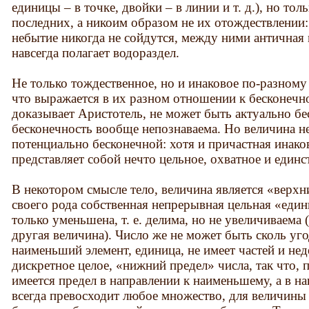
единицы – в точке, двойки – в линии и т. д.), но то
последних, а никоим образом не их отождествлении:
небытие никогда не сойдутся, между ними античная 
навсегда полагает водораздел.
Не только тождественное, но и инаковое по-разному 
что выражается в их разном отношении к бесконечно
доказывает Аристотель, не может быть актуально бе
бесконечность вообще непознаваема. Но величина н
потенциально бесконечной: хотя и причастная инако
представляет собой нечто цельное, охватное и единс
В некотором смысле тело, величина является «верхн
своего рода собственная непрерывная цельная «един
только уменьшена, т. е. делима, но не увеличиваема 
другая величина). Число же не может быть сколь уго
наименьший элемент, единица, не имеет частей и не
дискретное целое, «нижний предел» числа, так что, 
имеется предел в направлении к наименьшему, а в н
всегда превосходит любое множество, для величины 