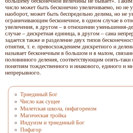
большему бесконечной величины не бывает». Таким 
число может быть бесконечно увеличиваемо, но не у
наоборот, может быть беспредельно делима, но не у
ограничивающим бесконечное, в одном случае в от
увеличения, в другом – в отношении уменьшения-де
случае – дискретная единица, в другом – сама непр
задается также и разделение двух типов бесконечнос
отнятия, т. е. превосхождением дискретного и деле
называет бесконечным в большом и в малом, связан
половинного деления, соответствующим опять-таки 
понятиям тождественного и инакового, единого и мн
непрерывного.
Триединый Бог
Число как сущее
Милетская школа, пифагореизм
Магическая тройка
Индуизм и триединый Бог
Пифагор