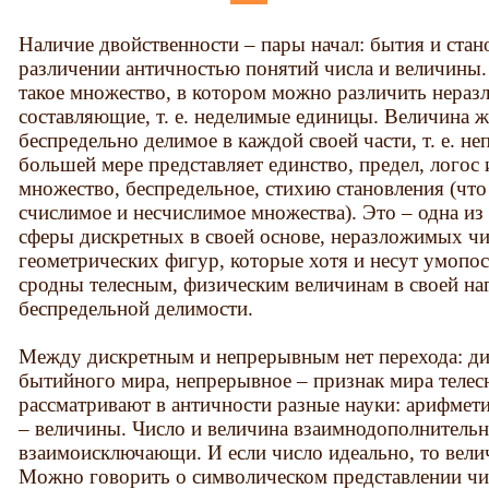
Наличие двойственности – пары начал: бытия и стан
различении античностью понятий числа и величины. 
такое множество, в котором можно различить нераз
составляющие, т. е. неделимые единицы. Величина ж
беспредельно делимое в каждой своей части, т. е. н
большей мере представляет единство, предел, логос 
множество, беспредельное, стихию становления (что
счислимое и несчислимое множества). Это – одна и
сферы дискретных в своей основе, неразложимых чи
геометрических фигур, которые хотя и несут умопос
сродны телесным, физическим величинам в своей на
беспредельной делимости.
Между дискретным и непрерывным нет перехода: ди
бытийного мира, непрерывное – признак мира телес
рассматривают в античности разные науки: арифмети
– величины. Число и величина взаимнодополнительн
взаимоисключающи. И если число идеально, то вели
Можно говорить о символическом представлении чис