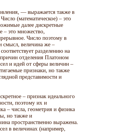
овления, — выражается также в
Число (математическое) – это
ложимые далее дискретные
е – это множество,
епрерывное. Число поэтому в
и смысл, величина же –
 соответствует разделению на
з причин отделения Платоном
сел и идей от сферы величин –
тигаемые признаки, но также
глядной представимости и
скретное – признак идеального
ности, поэтому их и
ка – числа, геометрия и физика
ы, но также и
чина пространственно выражена.
ел в величинах (например,