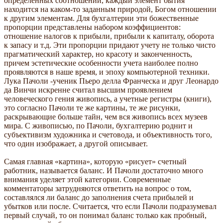
определенных соотношений, каждый элемент бытия
находится на каком-то заданным природой, Богом отношении
к другим элементам. Для бухгалтерии эти божественные
пропорции представлены набором коэффициентов:
отношение налогов к прибыли, прибыли к капиталу, оборота
к запасу и т.д. Эти пропорции придают учету не только чисто
прагматический характер, но красоту и законченность,
причем эстетические особенности учета наиболее полно
проявляются в наше время, и эпоху компьютерной техники.
Лука Пачоли -ученик Пьеро делла Франческа и друг Леонардо
да Винчи искренне считал высшим проявлением
человеческого гения живопись, а учетные регистры (книги),
это согласно Пачоли те же картины, те же рисунки,
раскрывающие больше тайн, чем вся живопись всех музеев
мира. С живописью, по Пачоли, бухгалтерию роднит и
субъективизм художника и счетовода, и объективность того,
что один изображает, а другой описывает.
Самая главная «картина», которую «рисует» счетный
работник, называется баланс. И Пачоли достаточно много
внимания уделяет этой категории. Современные
комментаторы затрудняются ответить на вопрос о том,
составлялся ли баланс до заполнения счета прибылей и
убытков или после. Считается, что если Пачоли подразумевал
первый случай, то он понимал баланс только как пробный,