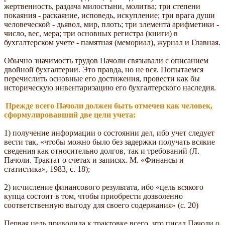
жертвенность, раздача милостыни, молитва; три степени
покаяния - раскаяние, исповедь, искупление; три врага души
человеческой - дьявол, мир, плоть; три элемента арифметики -
число, вес, мера; три основных регистра (книги) в
бухгалтерском учете - памятная (мемориал), журнал и Главная.
Обычно значимость трудов Пачоли связывали с описанием
двойной бухгалтерии. Это правда, но не вся. Попытаемся
перечислить основные его достижения, провести как бы
историческую инвентаризацию его бухгалтерского наследия.
Прежде всего Пачоли должен быть отмечен как человек,
сформулировавший две цели учета:
1) получение информации о состоянии дел, ибо учет следует
вести так, «чтобы можно было без задержки получать всякие
сведения как относительно долгов, так и требований (Л.
Пачоли. Трактат о счетах и записях. М. «Финансы и
статистика», 1983, с. 18);
2) исчисление финансового результата, ибо «цель всякого
купца состоит в том, чтобы приобрести дозволенно
соответственную выгоду для своего содержания» (с. 20)
Первая цель приводила к трактовке всего, что писал Пачоли о