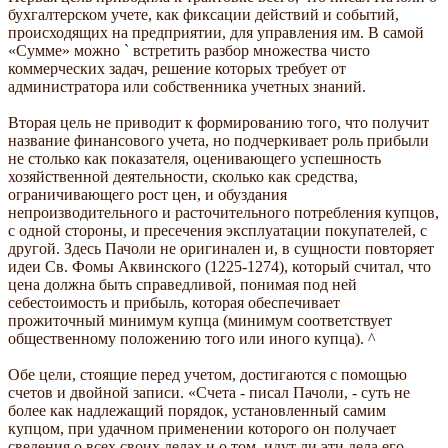
бухгалтерском учете, как фиксации действий и событий,
происходящих на предприятии, для управления им. В самой
«Сумме» можно ` встретить разбор множества чисто
коммерческих задач, решение которых требует от
администратора или собственника учетных знаний.
Вторая цель не приводит к формированию того, что получит
название финансового учета, но подчеркивает роль прибыли
не столько как показателя, оценивающего успешность
хозяйственной деятельности, сколько как средства,
ограничивающего рост цен, и обуздания
непроизводительного и расточительного потребления купцов,
с одной стороны, и пресечения эксплуатации покупателей, с
другой. Здесь Пачоли не оригинален и, в сущности повторяет
идеи Св. Фомы Аквинского (1225-1274), который считал, что
цена должна быть справедливой, понимая под ней
себестоимость и прибыль, которая обеспечивает
прожиточный минимум купца (минимум соответствует
общественному положению того или иного купца). ^
Обе цели, стоящие перед учетом, достигаются с помощью
счетов и двойной записи. «Счета - писал Пачоли, - суть не
более как надлежащий порядок, установленный самим
купцом, при удачном применении которого он получает
сведения о всех своих делах и о том, идут ли эти дела его