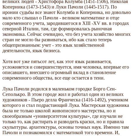
великих людей - Христофора Колумба (1451-1506), Николая
Коперника (1473-1543) и Луки Пачоли (1445-1517). По
иронии судьбы все знают Колумба и Коперника, но довольно
мало кто слышал о Пачоли - великом математике и отце
современного учета, зародившегося в XIII -XV вв. в городах
северной Италии, там, где формировалась рыночная
экономика. Сейчас очевидно, что без учета хозяйство многих
стран не могло бы развиваться, ибо как стало теперь
общепризнанным: учет - это язык хозяйственной
деятельности, язык бизнеса.
Хотя вот уже пятьсот лет, как этот язык развивается,
усложняется и совершенствуется, имя человека, впервые его
описавшего, внесшего огромный вклад в становление
современного общества, все еще остается в тени.
Лука Пачоли родился в маленьком городке Борго Сен-
Сеполькро. В этом городе жил и работал один из великих
художников - Пьеро делла Франческа (1416-1492), учеником
которого и стал подрастающий Лука. Мастерская художника
была не только школой живописного мастерства, но и
своеобразным «университетом культуры», где изучали не
только то, как растирать и разводить краски, но и правила
скульптуры. архитектуры, основы точных наук. Именно там
Пачоли и познакомился с математикой того времени. И,