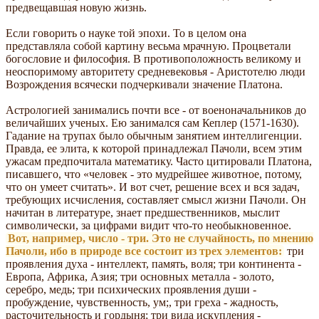
предвещавшая новую жизнь.
Если говорить о науке той эпохи. То в целом она
представляла собой картину весьма мрачную. Процветали
богословие и философия. В противоположность великому и
неоспоримому авторитету средневековья - Аристотелю люди
Возрождения всячески подчеркивали значение Платона.
Астрологией занимались почти все - от военоначальников до
величайших ученых. Ею занимался сам Кеплер (1571-1630).
Гадание на трупах было обычным занятием интеллигенции.
Правда, ее элита, к которой принадлежал Пачоли, всем этим
ужасам предпочитала математику. Часто цитировали Платона,
писавшего, что «человек - это мудрейшее животное, потому,
что он умеет считать». И вот счет, решение всех и вся задач,
требующих исчисления, составляет смысл жизни Пачоли. Он
начитан в литературе, знает предшественников, мыслит
символически, за цифрами видит что-то необыкновенное.
Вот, например, число - три. Это не случайность, по мнению
Пачоли, ибо в природе все состоит из трех элементов:
три
проявления духа - интеллект, память, воля; три континента -
Европа, Африка, Азия; три основных металла - золото,
серебро, медь; три психических проявления души -
пробуждение, чувственность, ум;, три греха - жадность,
расточительность и гордыня; три вида искупления -