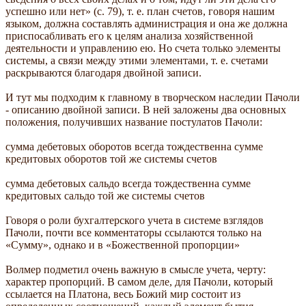
успешно или нет» (с. 79), т. е. план счетов, говоря нашим
языком, должна составлять администрация и она же должна
приспосабливать его к целям анализа хозяйственной
деятельности и управлению ею. Но счета только элементы
системы, а связи между этими элементами, т. е. счетами
раскрываются благодаря двойной записи.
И тут мы подходим к главному в творческом наследии Пачоли
- описанию двойной записи. В ней заложены два основных
положения, получивших название постулатов Пачоли:
сумма дебетовых оборотов всегда тождественна сумме
кредитовых оборотов той же системы счетов
сумма дебетовых сальдо всегда тождественна сумме
кредитовых сальдо той же системы счетов
Говоря о роли бухгалтерского учета в системе взглядов
Пачоли, почти все комментаторы ссылаются только на
«Сумму», однако и в «Божественной пропорции»
Волмер подметил очень важную в смысле учета, черту:
характер пропорций. В самом деле, для Пачоли, который
ссылается на Платона, весь Божий мир состоит из