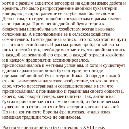
хотя и с разным акцентом заговорил на едином языке дебета и
кредита. Это было распространение двойной бухгалтерии
вширь, но распространение ее вглубь было более сложно.
Дело в том, что идеи, подобно государствам и расам. имеют
свои границы. Применение двойной бухгалтерии к
бюджетным неприбыльным хозяйствам всегда вызывало
осложнения. А использование ее в сельском хозяйстве
сомнительно. То есть двойная запись - это только этап на пути
развития учетной идеи. И рассматривая пройденный ею за
пять столетий путь, необходимо отметить, что двойная запись
в каждой завоеванной ею стране, в каждой отрасли хозяйства
и в каждом предприятии ассимилировалось,
приспосабливалось к местным условиям. И хотя и существует
единая парадигма двойной бухгалтерии, нет нигде
одинаковой двойной бухгалтерии. Каждый народ в каждой
стране, заимствуя итальянское изобретение, что-то вносил
свое, что-то перестраивал и совершенствовал в нем, что
приспосабливал к пониманию и традициям своего общества,
своего, как говорят теперь, менталитета. Так, английская
бухгалтерия отличается от американской, и обе они весьма
существенно отличаются от бухгалтерии континентальной.
Но и на континенте Европы французская, итальянская,
немецкая традиции тоже не одинаковы.
Россия усвоила двойную бухгалтерию в XVIII веке.