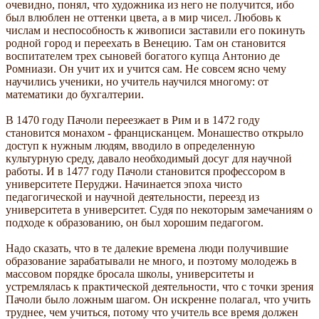
очевидно, понял, что художника из него не получится, ибо
был влюблен не оттенки цвета, а в мир чисел. Любовь к
числам и неспособность к живописи заставили его покинуть
родной город и переехать в Венецию. Там он становится
воспитателем трех сыновей богатого купца Антонио де
Ромниази. Он учит их и учится сам. Не совсем ясно чему
научились ученики, но учитель научился многому: от
математики до бухгалтерии.
В 1470 году Пачоли переезжает в Рим и в 1472 году
становится монахом - францисканцем. Монашество открыло
доступ к нужным людям, вводило в определенную
культурную среду, давало необходимый досуг для научной
работы. И в 1477 году Пачоли становится профессором в
университете Перуджи. Начинается эпоха чисто
педагогической и научной деятельности, переезд из
университета в университет. Судя по некоторым замечаниям о
подходе к образованию, он был хорошим педагогом.
Надо сказать, что в те далекие времена люди получившие
образование зарабатывали не много, и поэтому молодежь в
массовом порядке бросала школы, университеты и
устремлялась к практической деятельности, что с точки зрения
Пачоли было ложным шагом. Он искренне полагал, что учить
труднее, чем учиться, потому что учитель все время должен