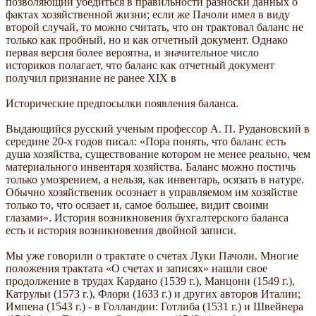
позволяющий убедиться в правильности разноски данных о
фактах хозяйственной жизни; если же Пачоли имел в виду
второй случай, то можно считать, что он трактовал баланс не
только как пробный, но и как отчетный документ. Однако
первая версия более вероятна, и значительное число
историков полагает, что баланс как отчетный документ
получил признание не ранее XIX в
Исторические предпосылки появления баланса.
Выдающийся русский ученым профессор А. П. Рудановский в
середине 20-х годов писал: «Пора понять, что баланс есть
душа хозяйства, существование котором не менее реально, чем
материального инвентаря хозяйства. Баланс можно постичь
только умозрением, а нельзя, как инвентарь, осязать в натуре.
Обычно хозяйственик осознает в управляемом им хозяйстве
только то, что осязает и, самое большее, видит своими
глазами». История возникновения бухгалтерского баланса
есть и история возникновения двойной записи.
Мы уже говорили о трактате о счетах Луки Пачоли. Многие
положения трактата «О счетах и записях» нашли свое
продолжение в трудах Кардано (1539 г.), Манцони (1549 г.),
Катрульи (1573 г.), Флори (1633 г.) и других авторов Италии;
Импена (1543 г.) - в Голландии: Готлиба (1531 г.) и Швейнера