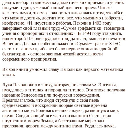
делать выбор из множества дидактических приемов, а ученик
получает один, уже выбранный для него прием. Что же
касается науки, то тут сложность заключалась в том, что «Все.
что можно достичь, достигнуто. все. что мыслимо изобрести,
изобретено. «И, неустанно работая, Пачоли в 1493 году
завершает свой главный труд «Сумма арифметики, геометрии.
учения о пропорциях и отношениях». В 1494 году эта книга,
над которой Пачоли трудился тридцать лет, вышла из печати в
Венеции. Для нас особенно важен в «Сумме» трактат XI «О
счетах и записях», ибо это было первое описание двойной
бухгалтерии - основы экономической деятельности
современного предприятия.
Выход книги умножил славу Пачоли как первого математика
эпохи.
Лука Пачоли жил в эпоху, которая, по словам Ф. Энгельса,
нуждались в титанах и породила титанов. Эта эпоха получила
название Ренессанса или по-русски возрождения.
Предполагалось. что люди стряхнули с себя пыль
средневековья и воскресили добрые светлые времена
античного мира. Родилась великая наука, раздвинулся мир,
океан. Соединяющий все части познанного Света, стал
внутренним морем Земли, а бесстрашные мореходы
проложили дороги между континентами. Родилась наука,