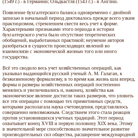
(1549 г.) - в Германии; Ольдкастля (1543 г.) - в Англии.
Появление бухгалтерского баланса одновременно с двойной
записью в начальный период диктовалось прежде всего узким
практицизмом, стремлением свести весь учет к форме.
Характерными признаками этого периода в истории
бухгалтерского учета было отсутствие теоретических
обобщений, выработанных практикой; неумение авторов
разобраться в сущности происходящих явлений во
взаимосвязи с экономической жизнью того или иного
государства.
Bcё это сводило весь учет хозяйственных операций, как
указывал выдающийся русский ученый А. М. Галаган, к
безжизненному формализму, в то время как жизнь шла вперед,
формы и размеры хозяйственных операций постепенно
менялись и увеличивались и, наконец, хозяйства как
экономическое явление достигли таких размеров, что уловить
все эти операции с помощью тех примитивных средств,
которыми располагала наука счетоведения, представлялось
совершенно невозможным. Следствием этого стала реакция
против установившихся учетных традиций. Этот период
охватывает конец XVIII и первую половину XIX века. Этому
в значительной мере способствовало значительное развитие
производительных сил общества, расширение международной