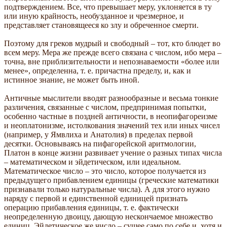
подтверждением. Все, что превышает меру, уклоняется в ту
или иную крайность, необузданное и чрезмерное, и
представляет становящееся ко злу и обреченное смерти.
Поэтому для греков мудрый и свободный – тот, кто блюдет во
всем меру. Мера же прежде всего связана с числом, ибо мера –
точна, вне приблизительности и непознаваемости «более или
менее», определенна, т. е. причастна пределу, и, как и
истинное знание, не может быть иной.
Античные мыслители вводят разнообразные и весьма тонкие
различения, связанные с числом, предпринимая попытки,
особенно частные в поздней античности, в неопифагореизме
и неоплатонизме, истолкования значений тех или иных чисел
(например, у Ямвлиха и Анатолия) в пределах первой
десятки. Основываясь на пифагорейской аритмологии,
Платон в конце жизни развивает учение о разных типах числа
– математическом и эйдетическом, или идеальном.
Математическое число – это число, которое получается из
предыдущего прибавлением единицы (греческие математики
признавали только натуральные числа). А для этого нужно
наряду с первой и единственной единицей признать
операцию прибавления единицы, т. е. фактически
неопределенную двоицу, дающую нескончаемое множество
единиц. Эйдетическое же число – сущее само по себе и, хотя и