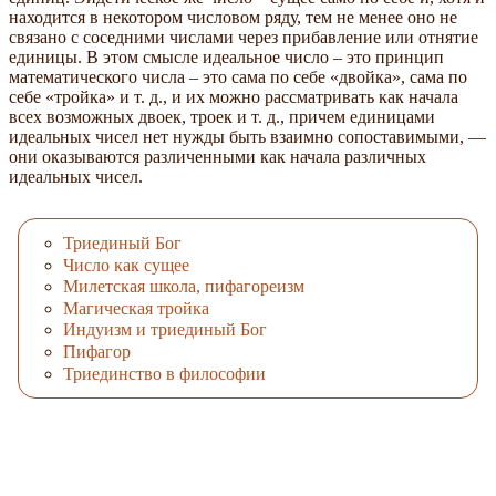
находится в некотором числовом ряду, тем не менее оно не
связано с соседними числами через прибавление или отнятие
единицы. В этом смысле идеальное число – это принцип
математического числа – это сама по себе «двойка», сама по
себе «тройка» и т. д., и их можно рассматривать как начала
всех возможных двоек, троек и т. д., причем единицами
идеальных чисел нет нужды быть взаимно сопоставимыми, —
они оказываются различенными как начала различных
идеальных чисел.
Триединый Бог
Число как сущее
Милетская школа, пифагореизм
Магическая тройка
Индуизм и триединый Бог
Пифагор
Триединство в философии