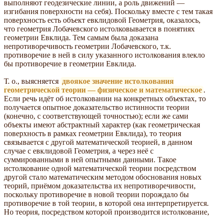
выполняют геодезические линии, а роль движений —
изгибания поверхности на себя). Поскольку вместе с тем такая
поверхность есть объект евклидовой Геометрия, оказалось,
что геометрия Лобачевского истолковывается в понятиях
геометрии Евклида. Тем самым была доказана
непротиворечивость геометрии Лобачевского, т.к.
противоречие в ней в силу указанного истолкования влекло
бы противоречие в геометрии Евклида.
Т. о., выясняется
двоякое значение истолкования
геометрической теории — физическое и математическое
.
Если речь идёт об истолковании на конкретных объектах, то
получается опытное доказательство истинности теории
(конечно, с соответствующей точностью); если же сами
объекты имеют абстрактный характер (как геометрическая
поверхность в рамках геометрии Евклида), то теория
связывается с другой математической теорией, в данном
случае с евклидовой Геометрия, а через неё с
суммированными в ней опытными данными. Такое
истолкование одной математической теории посредством
другой стало математическим методом обоснования новых
теорий, приёмом доказательства их непротиворечивости,
поскольку противоречие в новой теории порождало бы
противоречие в той теории, в которой она интерпретируется.
Но теория, посредством которой производится истолкование,