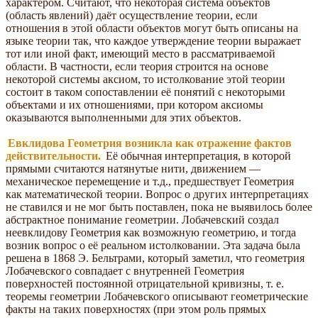
характером. Считают, что некоторая система объектов
(область явлений) даёт осуществление теории, если
отношения в этой области объектов могут быть описаны на
языке теории так, что каждое утверждение теории выражает
тот или иной факт, имеющий место в рассматриваемой
области. В частности, если теория строится на основе
некоторой системы аксиом, то истолкование этой теории
состоит в таком сопоставлении её понятий с некоторыми
объектами и их отношениями, при котором аксиомы
оказываются выполненными для этих объектов.
Евклидова Геометрия возникла как отражение фактов
действительности.
Её обычная интерпретация, в которой
прямыми считаются натянутые нити, движением —
механическое перемещение и т.д., предшествует Геометрия
как математической теории. Вопрос о других интерпретациях
не ставился и не мог быть поставлен, пока не выявилось более
абстрактное понимание геометрии. Лобачевский создал
неевклидову Геометрия как возможную геометрию, и тогда
возник вопрос о её реальном истолковании. Эта задача была
решена в 1868 Э. Бельтрами, который заметил, что геометрия
Лобачевского совпадает с внутренней Геометрия
поверхностей постоянной отрицательной кривизны, т. е.
теоремы геометрии Лобачевского описывают геометрические
факты на таких поверхностях (при этом роль прямых