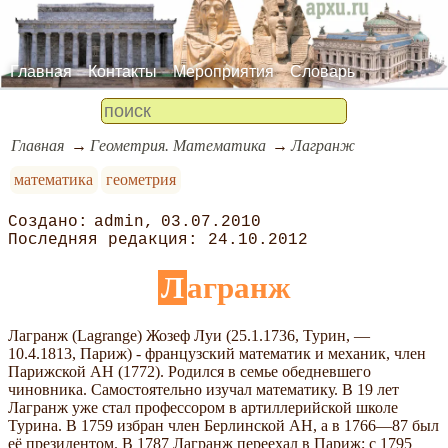
Главная
Контакты
Мероприятия
Словарь
Главная
Геометрия. Математика
Лагранж
математика
геометрия
admin
03.07.2010
24.10.2012
Лагранж
Лагранж (Lagrange) Жозеф Луи (25.1.1736, Турин, —
10.4.1813, Париж) - французский математик и механик, член
Парижской АН (1772). Родился в семье обедневшего
чиновника. Самостоятельно изучал математику. В 19 лет
Лагранж уже стал профессором в артиллерийской школе
Турина. В 1759 избран член Берлинской АН, а в 1766—87 был
её президентом. В 1787 Лагранж переехал в Париж; с 1795