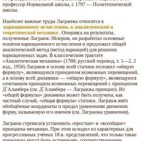
профессор Нормальной школы, с 1797 — Политехнической
школы.
Наиболее важные труды Лагранжа относятся к
вариационному исчислению, к аналитической и
теоретической механике
. Опираясь на результаты,
полученные Лагранж Эйлером, он разработал основные
понятия вариационного исчисления и предложил общий
аналитический метод (метод вариаций) для решения
вариационных задач. В классическом трактате
«Аналитическая механика» (1788; русский перевод, т. 1—2, 2
изд., 1950) Лагранж в основу всей статики положил «общую
формулу», являющуюся принципом возможных перемещений,
а в основу всей динамики — «общую формулу», являющуюся
сочетанием принципа возможных перемещений с принципом
Д`Аламбера (см. Д`Аламбера — Лагранжа принцип). Из
«общей формулы» динамики может быть получена, как
частный случай, «общая формула» статики. Лагранж ввёл
обобщённые координаты и придал уравнениям движения
форму, называемую его именем (см. Лагранжа уравнения).
Лагранж стремился установить «простые» и «всеобщие»
принципы механики. При этом исходил из характерных для
прогрессивных учёных 18 в. представлений, что только такие
принципы могут быть истинными, соответствующими