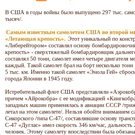
В США в годы войны было выпущено 297 тыс. само
тысяч/.
Самым известным самолетом США во второй ми
«Летающая крепость».
Этот уникальный по констр
«Либерейтором» составлял основу бомбардировоч
крепость» - сверхтяжелый бомбардировщик дальнег
составлял 50 тонн, самолет имел четыре двигателя м
каждый. Такой самолет брал на борт несколько тонн 
5 тыс. км. Именно такой самолет «Энола Гей» сбро
города Японии в 1945 году.
Истребительный флот США представляли «Аэрокобр
причем «Айрокобра» с ее модификацией «Кингкобра
западных машин применялась в авиации СССР /т
летал на этом самолете/. Нельзя обойти вниманием 
Сикорского /типа С-47/, составлявшие основу транс
С-47 «Дуглас» имел скорость 346 км/час, дальность
человек. Этому самолету впоследствии была обязана 