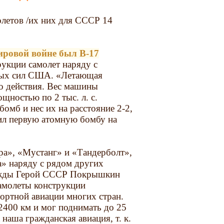
летов /их них для СССР 14
ровой войне был В-17
укции самолет наряду с
ных сил США. «Летающая
о действия. Вес машины
ощностью по 2 тыс. л. с.
бомб и нес их на расстояние 2-2,
сил первую атомную бомбу на
а», «Мустанг» и «Тандерболт»,
» наряду с рядом других
рижды Герой СССР Покрышкин
самолеты конструкции
портной авиации многих стран.
 2400 км и мог поднимать до 25
наша гражданская авиация, т. к.