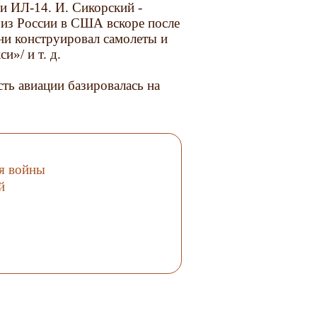
 и ИЛ-14. И. Сикорский -
 из России в США вскоре после
ени конструировал самолеты и
»/ и т. д.
ть авиации базировалась на
я войны
й