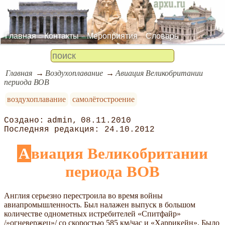
Главная
Контакты
Мероприятия
Словарь
Главная
Воздухоплавание
Авиация Великобритании
периода ВОВ
воздухоплавание
самолётостроение
admin
08.11.2010
24.10.2012
Авиация Великобритании
периода ВОВ
Англия серьезно перестроила во время войны
авиапромышленность. Был налажен выпуск в большом
количестве однометных истребителей «Спитфайр»
/»огневержец»/ со скоростью 585 км/час и «Харрикейн». Было