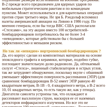
В-2 прежде всего предназначен для ядерных ударов по
мобильным стратегическим ракетам и по командным
пунктам. Может использоваться и для карательных операций
против стран третьего мира. Не зря Б. Рэндольф вспомнил
налеты американской авиации на Ливию в 1986 году. По
мнению генерала, если бы тогда ВВС США располагали
«Стелсами», на эту акцию вместо 100 истребителей-
бомбардировщиков потребовалось бы не более 3-4
«невидимок», которые действовали бы с большей
эффективностью и меньшим риском.
Но так ли «невидим» нортроповский бомбардировщик ?
Да, его корпус сделан из композитных материалов на основе
эпоксидного графита и керамики, которые, подобно губке,
поглощают значительную долю радиоволн. Да, обтекаемый
силуэт «Стелса», лишенный стабилизаторов и острых углов,
так же затрудняет обнаружение, поскольку вкупе с обшивкой
уменьшает эффективную поверхность рассеивания (ЭПР) (для
сравнения: бомбардировщик В-52 имеет ЭПР равную 40
квадратным метрам, В-1В - 0, 4 квадратного метра, а В-2 всего
10, 01 квадратных метра, то есть такую же, как у птицы).
Двигатели самолета устроены так, что охлаждают и
рассеивают выхлопную струю, маскируя ее от наземных
детекторов инфракрасного излучения. Но все это не
гарантирует 100 процентной «невидимости». Достаточно