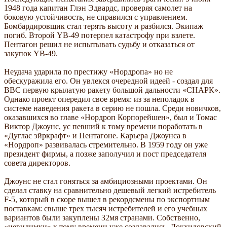
1948 года капитан Глэн Эдвардс, проверяя самолет на
боковую устойчивость, не справился с управлением.
Бомбардировщик стал терять высоту и разбился. Экипаж
погиб. Второй YВ-49 потерпел катастрофу при взлете.
Пентагон решил не испытывать судьбу и отказаться от
закупок YB-49.
Неудача ударила по престижу «Нордропа» но не
обескуражила его. Он увлекся очередной идеей - создал для
ВВС первую крылатую ракету большой дальности «СНАРК».
Однако проект опередил свое время: из за неполадок в
системе наведения ракета в серию не пошла. Среди новичков,
оказавшихся во главе «Нордроп Корпорейшен», был и Томас
Виктор Джоунс, ус певший к тому времени поработать в
«Дуглас эйркрафт» и Пентагоне. Карьера Джоунса в
«Нордроп» развивалась стремительно. В 1959 году он уже
президент фирмы, а позже заполучил и пост председателя
совета директоров.
Джоунс не стал гоняться за амбициозными проектами. Он
сделал ставку на сравнительно дешевый легкий истребитель
F-5, который в скоре вышел в рекордсмены по экспортным
поставкам: свыше трех тысяч истребителей и его учебных
вариантов были закуплены 32мя странами. Собственно,
«невидимки» к тому времени уже создавались. Локхидовский