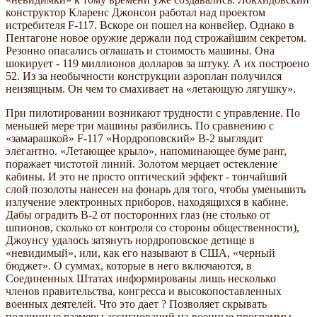
конструктор Кларенс Джонсон работал над проектом
истребителя F-117. Вскоре он пошел на конвейер. Однако в
Пентагоне новое оружие держали под строжайшим секретом.
Резонно опасались оглашать и стоимость машины. Она
шокирует - 119 миллионов долларов за штуку. А их построено
52. Из за необычности конструкции аэроплан получился
неизящным. Он чем то смахивает на «летающую лягушку».
При пилотировании возникают трудности с управление. По
меньшей мере три машины разбились. По сравнению с
«замарашкой» F-117 «Нордроповский» В-2 выглядит
элегантно. «Летающее крыло», напоминающее буме ранг,
поражает чистотой линий. Золотом мерцает остекление
кабины. И это не просто оптический эффект - тончайший
слой позолоты нанесен на фонарь для того, чтобы уменьшить
излучение электронных приборов, находящихся в кабине.
Дабы оградить В-2 от посторонних глаз (не столько от
шпионов, сколько от контроля со стороны общественности),
Джоунсу удалось затянуть нордроповское детище в
«невидимый», или, как его называют в США, «черный
бюджет». О суммах, которые в него включаются, в
Соединенных Штатах информированы лишь несколько
членов правительства, конгресса и высокопоставленных
военных деятелей. Что это дает ? Позволяет скрывать
подлинные размеры ассигнований на военные программы.