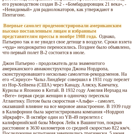
его руководством создан В-2 - «Бомбардировщик 21 века», -
«Невидимый» для радиолокаторов, как утверждают в
Пентагоне.
Впервые самолет продемонстрировали американским
высоко поставленным лицам и избранным
представителям прессы в ноябре 1988 года.
Однако,
Патьерно так и не увидел свое детище в воздухе. Сроки взлета
«чуда» неоднократно переносились. Позднее было объявлено,
что первый полет В-2 состоится в июле.
Джон Патьерно - продолжатель дела знаменитого
американского авиаконструктора Джона Нордропа,
сконструировавшего несколько самолетов-рекордсменов. На
его «Сириусе» Чальз Линдберг совершил в 1931 году перелет
из Нор-Хейвена (США) через Канаду, Аляску, Камчатку,
Курилы и Японию в Китай. В 1932 году Амелия Иерхард на
«Веге» первая среди женщин в одиночку пересекла
Атлантику. Потом была скоростная «Альфа» - самолет,
оказавший влияние на все мировое авиастроение. В 1939 году
в Калифорнии была зарегистрирована компания «Нордроп
эйркрафт». В октябре один из YB-49 перелетел с
калифорнийской базы Мюрок Лейк в Вашингтон, покрыв
расстояние в 3630 километров со средней скоростью 822 км/ч.
Последующие испытания завершились трагически. 5 июня