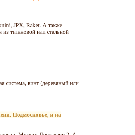
ini, JPX, Raket. А также
 из титановой или стальной
ая система, винт (деревяный или
ени, Подмосковье, и на
авери, Мускат, Дискавери 2. А