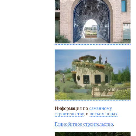
Информация по
саманному
строительству
, о
лисьих норах
.
Глинобитное строительство
.