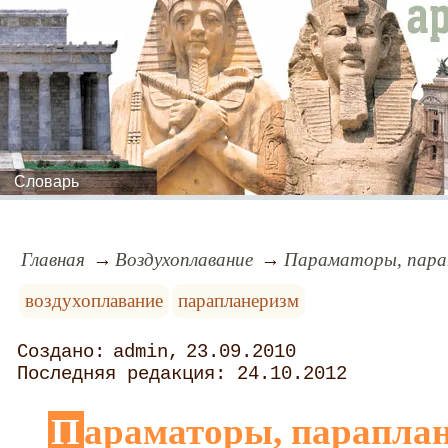
Словарь
Главная
Воздухоплавание
Параматоры, парап
воздухоплавание
парапланеризм
admin
23.09.2010
24.10.2012
Параматоры, парапланы, тандемные