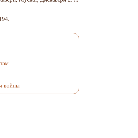
194.
там
я войны