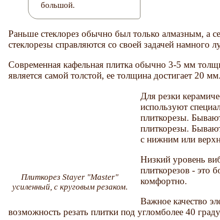
большой.
Раньше стеклорез обычно был только алмазным, а с
стеклорезы справляются со своей задачей намного 
Современная кафельная плитка обычно 3-5 мм толщи
является самой толстой, ее толщина достигает 20 мм
Для резки керамич
используют специа
плиткорезы. Бывают
плиткорезы. Бывают
с нижним или верх
Низкий уровень ви
плиткорезов - это 
Плиткорез Stayer "Master"
комфортно.
усиленный, с круговым резаком.
Важное качество э
возможность резать плитки под угломболее 40 град