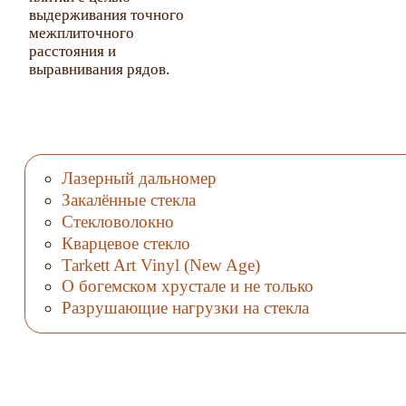
литая платформа
выдерживания точного
для работы с
межплиточного
керамогранитом и
расстояния и
керамической
выравнивания рядов.
плиткой
повышенной
толщины. Сменный
режущий элемент с
повышенным
ресурсом работы.
Лазерный дальномер
Позволяют
Закалённые стекла
производить особо
Стекловолокно
точный разрез
керамической
Кварцевое стекло
плитки
Tarkett Art Vinyl (New Age)
повышенной
О богемском хрустале и не только
твердости.
Разрушающие нагрузки на стекла