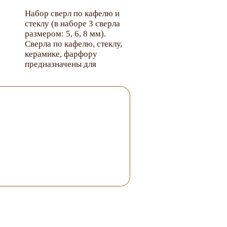
Набор cверл по кафелю и
стеклу (в наборе 3 сверла
размером: 5, 6, 8 мм).
Сверла по кафелю, стеклу,
керамике, фарфору
предназначены для
просверливанию отверстий
в этих материалах на
малых оборотах по
часовой стрелке и с
незначительным
давлением. Рекомендуется
использовать охлаждение
водой. Стреловидный
наконечник из твердого
сплава марки ВК6 с точно
шлифованными режущими
кромками. Шестигранный
хвостовик исключает
проворачивание сверла в
патроне. Проточка на
хвостовике позволяет