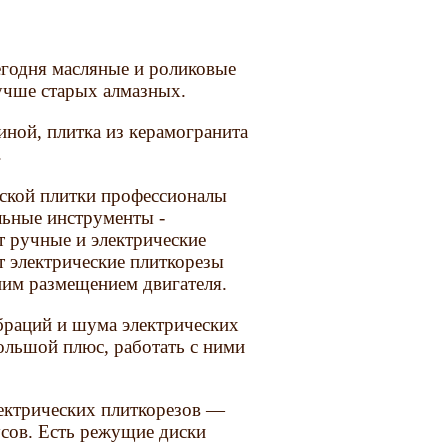
егодня масляные и роликовые
лучше старых алмазных.
ной, плитка из керамогранита
.
еской плитки профессионалы
льные инструменты -
 ручные и электрические
 электрические плиткорезы
ним размещением двигателя.
браций и шума электрических
большой плюс, работать с ними
лектрических плиткорезов —
усов. Есть режущие диски