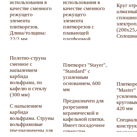
использования в
использования в
Круг отр
качестве сменного
качестве сменного
алмазный
режущего
режущего
сплошно
элемента
элемента
электроп
плиткорезов.
плиткорезов с
(200х25,
Длина/толщина:
плавающей
Сплошна
22/2 мм.
платформой.
режущей
Чистый р
сколов с
Полотно-струна
примене
сменное с
Плиткорез "Stayer",
охлажда
напылением
"Standard" с
жидкости
карбида
усиленным
Применя
вольфрама, по
основанием, 600
Плиткоре
электроп
кафелю и стеклу
мм
"Master"
для резки
(300 мм)
усиленны
примене
Предназначен для
круговым
охлажда
С напылением
разрезания
420 мм
жидкост
карбида
керамической и
керамиче
вольфрама. Струны
кафельной плитки.
Специал
кафельно
вольфрамовые
Имеет посадочное
конструк
мраморн
предназначены для
отверстие
прореза
других
использования в