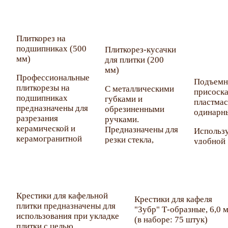
диаметром 6 мм.
круговы
строите
качестве сменных
отверсти
материал
полотен для
диаметр
Направл
распила кафеля,
мм.
вращения
Плиткорез на
керамики и стекла.
Градуир
должно с
подшипниках (500
Плиткорез-кусачки
выносная
соответс
мм)
для плитки (200
и угольн
направл
мм)
90°.
стрелки.
Профессиональные
Подъемн
Усиленн
Запреща
плиткорезы на
С металлическими
присоск
платфор
использо
подшипниках
губками и
пластмас
ручка-ры
для резк
предназначены для
обрезиненными
одинарн
Основно
шлифовк
разрезания
ручками.
режущий 
металлов
керамической и
Предназначены для
Использ
посадоч
керамогранитной
резки стекла,
удобной
отверсти
плитки под любым
глазурованной и
транспо
диаметро
углом. Каретка на
неглазурованной
листовог
Предназн
подшипниках для
плитки, кафеля.
Максима
прямого
более плавного и
поднима
разрезан
точного реза.
масса: 40
керамич
Крестики для кафельной
Крестики для кафеля
Усиленная
напольно
плитки предназначены для
"Зубр" Т-образные, 6,0 
рукоятка,
настенно
использования при укладке
(в наборе: 75 штук)
направляющие и
плитки с целью