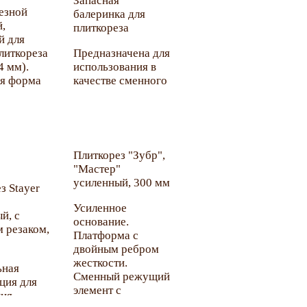
Запасная
езной
балеринка для
,
плиткореза
й для
литкореза
Предназначена для
4 мм).
использования в
я форма
качестве сменного
 кромки.
элемента
ез без
плиткореза с
круговым резаком.
нием
ющей
Плиткорез "Зубр",
.
"Мастер"
ются в
усиленный, 300 мм
з Stayer
литкорезе
 с
Усиленное
й, с
нием
основание.
 резаком,
ющей
Платформа с
и
двойным ребром
ской и
жесткости.
ьная
й плитки,
Сменный режущий
ция для
ых плит и
элемент с
ния
повышенным