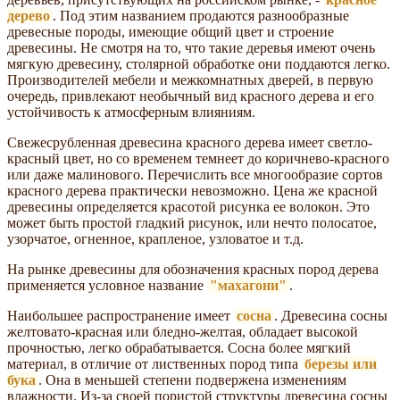
дерево
. Под этим названием продаются разнообразные
древесные породы, имеющие общий цвет и строение
древесины. Не смотря на то, что такие деревья имеют очень
мягкую древесину, столярной обработке они поддаются легко.
Производителей мебели и межкомнатных дверей, в первую
очередь, привлекают необычный вид красного дерева и его
устойчивость к атмосферным влияниям.
Свежесрубленная древесина красного дерева имеет светло-
красный цвет, но со временем темнеет до коричнево-красного
или даже малинового. Перечислить все многообразие сортов
красного дерева практически невозможно. Цена же красной
древесины определяется красотой рисунка ее волокон. Это
может быть простой гладкий рисунок, или нечто полосатое,
узорчатое, огненное, крапленое, узловатое и т.д.
На рынке древесины для обозначения красных пород дерева
применяется условное название
"махагони"
.
Наибольшее распространение имеет
сосна
. Древесина сосны
желтовато-красная или бледно-желтая, обладает высокой
прочностью, легко обрабатывается. Сосна более мягкий
материал, в отличие от лиственных пород типа
березы или
бука
. Она в меньшей степени подвержена изменениям
влажности. Из-за своей пористой структуры древесина сосны