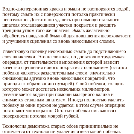
Водно-дисперсионная краска и эмали не растворяются водой,
поэтому смыть их с поверхности потолка практически
невозможно. Достаточно удалить при помощи стального
шпателя отслаивающиеся участки покрытия и расшить
трещины углом того же шпателя. Эмаль желательно
обработать наждачной бумагой для повышения шероховатости
и улучшения сцепления со вновь наносимыми слоями.
Известковую побелку необходимо смыть до подстилающего
слоя шпаклевки. Это несложная, но достаточно трудоемкая
операция, от тщательности выполнения которой зависит
качество сцепления нового покрытия с основанием (остатки
побелки являются разделительным слоем, значительно
снижающим адгезию вновь наносимых покрытий, что
приводит к образованию пузырей). Слой побелки, толщина
которого может достигать нескольких миллиметров,
размачивается водой при помощи малярного валика и
снимается стальным шпателем. Иногда полностью удалить
побелку за один проход не удается; в этом случае операцию
повторяют многократно. Остатки побелки смываются с
поверхности потолка мокрой губкой.
Технология демонтажа старых обоев принципиально не
отличается от технологии удаления известковой побелки: