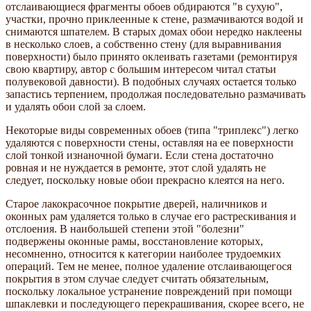
отслаивающиеся фрагменты обоев обдираются "в сухую",
участки, прочно приклеенные к стене, размачиваются водой и
снимаются шпателем. В старых домах обои нередко наклеены
в несколько слоев, а собственно стену (для выравнивания
поверхности) было принято оклеивать газетами (ремонтируя
свою квартиру, автор с большим интересом читал статьи
полувековой давности). В подобных случаях остается только
запастись терпением, продолжая последовательно размачивать
и удалять обои слой за слоем.
Некоторые виды современных обоев (типа "триплекс") легко
удаляются с поверхности стены, оставляя на ее поверхности
слой тонкой изнаночной бумаги. Если стена достаточно
ровная и не нуждается в ремонте, этот слой удалять не
следует, поскольку новые обои прекрасно клеятся на него.
Старое лакокрасочное покрытие дверей, наличников и
оконных рам удаляется только в случае его растрескивания и
отслоения. В наибольшей степени этой "болезни"
подвержены оконные рамы, восстановление которых,
несомненно, относится к категории наиболее трудоемких
операций. Тем не менее, полное удаление отслаивающегося
покрытия в этом случае следует считать обязательным,
поскольку локальное устранение повреждений при помощи
шпаклевки и последующего перекрашивания, скорее всего, не