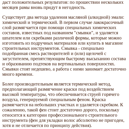
даст положительных результатов: по прошествии нескольких
месяцев рамы вновь придут в негодность.
Существует два метода удаления масляной (алкидной) эмали:
химический и термический. В первом случае лакокрасочный
слой размягчается при помощи специальных химических
составов, известных под названием "смывки", и удаляется
шпателем или скребками различной формы, которые можно
изготовить из подручных материалов или купить в магазине
строительных инструментов. Смывка - специально
подобранная смесь растворителей и (или) щелочей с
загустителем, препятствующим быстрому высыханию состава
и образованию подтеков на вертикальных поверхностях.
Смывки стоят недешево, а работа с ними занимает достаточно
много времени.
Более производительным является термический метод,
предполагающий размягчение краски под воздействием
высокой температуры, что обеспечивается струей горячего
воздуха, генерируемой специальным феном. Краска
размягчается на небольших участках и удаляется скребком. К
сожалению, такой фен стоит достаточно дорого, поскольку
относится к категории профессионального строительного
инструмента (фен для укладки волос абсолютно не пригоден,
хотя и не отличается по принципу действия).