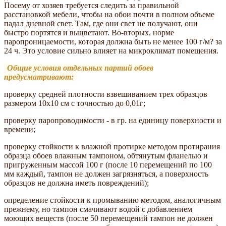
Посему от хозяев требуется следить за правильной
расстановкой мебели, чтобы на обои почти в полном объеме
падал дневной свет. Там, где они свет не получают, они
быстро портятся и выцветают. Во-вторых, норме
паропроницаемости, которая должна быть не менее 100 г/м? за
24 ч. Это условие сильно влияет на микроклимат помещения.
Общие условия отдельных партий обоев
предусматривают:
проверку средней плотности взвешиванием трех образцов
размером 10х10 см с точностью до 0,01г;
проверку паропроводимости - в гр. на единицу поверхности и
времени;
проверку стойкости к влажной протирке методом протирания
образца обоев влажным тампоном, обтянутым фланелью и
пригруженным массой 100 г (после 10 перемещений по 100
мм каждый, тампон не должен загрязняться, а поверхность
образцов не должна иметь повреждений);
определение стойкости к промыванию методом, аналогичным
прежнему, но тампон смачивают водой с добавлением
моющих веществ (после 50 перемещений тампон не должен