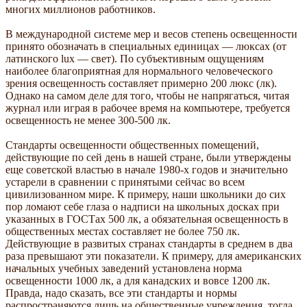
многих миллионов работников.
В международной системе мер и весов степень освещенности
принято обозначать в специальных единицах — люксах (от
латинского lux — свет). По субъективным ощущениям
наиболее благоприятная для нормального человеческого
зрения освещенность составляет примерно 200 люкс (лк).
Однако на самом деле для того, чтобы не напрягаться, читая
журнал или играя в рабочее время на компьютере, требуется
освещенность не менее 300-500 лк.
Стандарты освещенности общественных помещений,
действующие по сей день в нашей стране, были утверждены
еще советской властью в начале 1980-х годов и значительно
устарели в сравнении с принятыми сейчас во всем
цивилизованном мире. К примеру, наши школьники до сих
пор ломают себе глаза о надписи на школьных досках при
указанных в ГОСТах 500 лк, а обязательная освещенность в
общественных местах составляет не более 750 лк.
Действующие в развитых странах стандарты в среднем в два
раза превышают эти показатели. К примеру, для американских
начальных учебных заведений установлена норма
освещенности 1000 лк, а для канадских и вовсе 1200 лк.
Правда, надо сказать, все эти стандарты и нормы
распространяются лишь на общественные учреждения, тогда