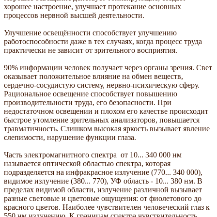
хорошее настроение, улучшает протекание основных
процессов нервной высшей деятельности.
Улучшение освещённости способствует улучшению
работоспособности даже в тех случаях, когда процесс труда
практически не зависит от зрительного восприятия.
90% информации человек получает через органы зрения. Свет
оказывает положительное влияние на обмен веществ,
сердечно-сосудистую систему, нервно-психическую сферу.
Рациональное освещение способствует повышению
производительности труда, его безопасности. При
недостаточном освещении и плохом его качестве происходит
быстрое утомление зрительных анализаторов, повышается
травматичность. Слишком высокая яркость вызывает явление
слепимости, нарушение функции глаза.
Часть электромагнитного спектра от 10... 340 000 нм
называется оптической областью спектра, которая
подразделяется на инфракрасное излучение (770... 340 000),
видимое излучение (380... 770), УФ область - 10... 380 нм. В
пределах видимой области, излучение paзличнoй вызывает
разные световые и цветовые ощущения: от фиолетового до
красного цветов. Наиболее чувствителен человеческий глаз к
550 нм излучению. К границам спектра чувствительность