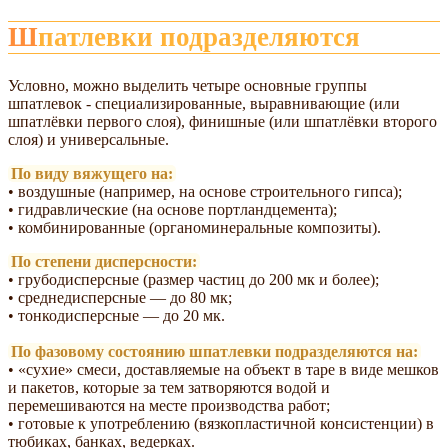
Шпатлевки подразделяются
Условно, можно выделить четыре основные группы
шпатлевок - специализированные, выравнивающие (или
шпатлёвки первого слоя), финишные (или шпатлёвки второго
слоя) и универсальные.
По виду вяжущего на:
• воздушные (например, на основе строительного гипса);
• гидравлические (на основе портландцемента);
• комбинированные (органоминеральные композиты).
По степени дисперсности:
• грубодисперсные (размер частиц до 200 мк и более);
• среднедисперсные — до 80 мк;
• тонкодисперсные — до 20 мк.
По фазовому состоянию шпатлевки подразделяются на:
• «сухие» смеси, доставляемые на объект в таре в виде мешков
и пакетов, которые за тем затворяются водой и
перемешиваются на месте производства работ;
• готовые к употреблению (вязкопластичной консистенции) в
тюбиках, банках, ведерках.