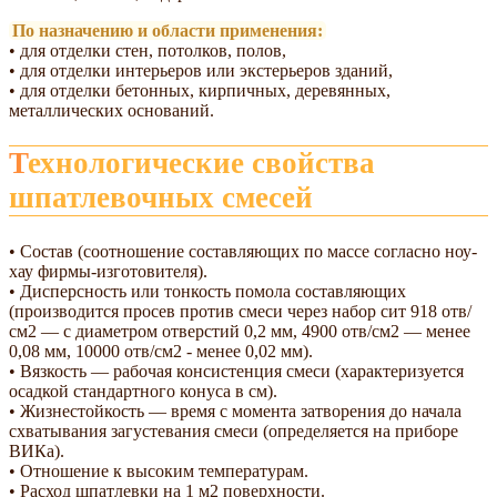
По назначению и области применения:
• для отделки стен, потолков, полов,
• для отделки интерьеров или экстерьеров зданий,
• для отделки бетонных, кирпичных, деревянных,
металлических оснований.
Технологические свойства
шпатлевочных смесей
• Состав (соотношение составляющих по массе согласно ноу-
хау фирмы-изготовителя).
• Дисперсность или тонкость помола составляющих
(производится просев против смеси через набор сит 918 отв/
см2 — с диаметром отверстий 0,2 мм, 4900 отв/см2 — менее
0,08 мм, 10000 отв/см2 - менее 0,02 мм).
• Вязкость — рабочая консистенция смеси (характеризуется
осадкой стандартного конуса в см).
• Жизнестойкость — время с момента затворения до начала
схватывания загустевания смеси (определяется на приборе
ВИКа).
• Отношение к высоким температурам.
• Расход шпатлевки на 1 м2 поверхности.