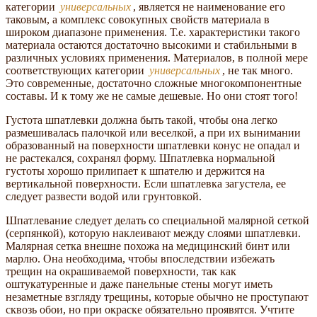
категории
универсальных
, является не наименование его
таковым, а комплекс совокупных свойств материала в
широком диапазоне применения. Т.е. характеристики такого
материала остаются достаточно высокими и стабильными в
различных условиях применения. Материалов, в полной мере
соответствующих категории
универсальных
, не так много.
Это современные, достаточно сложные многокомпонентные
составы. И к тому же не самые дешевые. Но они стоят того!
Густота шпатлевки должна быть такой, чтобы она легко
размешивалась палочкой или веселкой, а при их вынимании
образованный на поверхности шпатлевки конус не опадал и
не растекался, сохранял форму. Шпатлевка нормальной
густоты хорошо прилипает к шпателю и держится на
вертикальной поверхности. Если шпатлевка загустела, ее
следует развести водой или грунтовкой.
Шпатлевание следует делать со специальной малярной сеткой
(серпянкой), которую наклеивают между слоями шпатлевки.
Малярная сетка внешне похожа на медицинский бинт или
марлю. Она необходима, чтобы впоследствии избежать
трещин на окрашиваемой поверхности, так как
оштукатуренные и даже панельные стены могут иметь
незаметные взгляду трещины, которые обычно не проступают
сквозь обои, но при окраске обязательно проявятся. Учтите