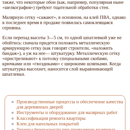
также, что некоторые обои (как, например, популярная ныне
«шелкография») требуют тщательной обработки стен.
Малярную сетку «сажают», в основном, на клей ПВА, однако
в последнее время в продаже появилась самоклеящаяся
серпянка.
Если перепад высоты 3—5 см, то одной шпатлевкой уже не
обойтись: сначала придется положить металлическую
армирующую сетку (как говорят строители, «наложить
бандаж»), а уж на нее— штукатурку. Металлическую сетку
«пристреливают» к потолку специальными скобами,
крючками или «гвоздиками» с широкими шляпками. Когда
штукатурка высохнет, наносится слой выравнивающей
шпатлевки.
Производственные процессы и обеспечение качества
для деревянных дверей
Инструменты и оборудование для малярных работ
Классификация ремонта квартиры
Клеи для напольных покрытий
Техника безопасности при проведении малярных