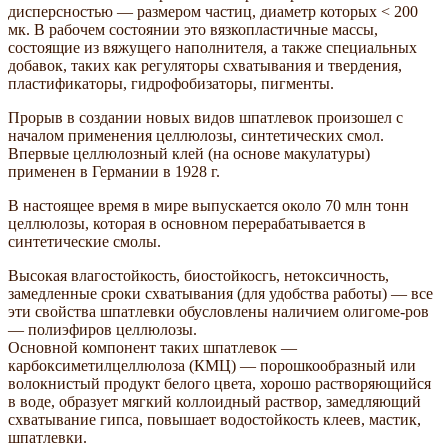
дисперсностью — размером частиц, диаметр которых < 200
мк. В рабочем состоянии это вязкопластичные массы,
состоящие из вяжущего наполнителя, а также специальных
добавок, таких как регуляторы схватывания и твердения,
пластификаторы, гидрофобизаторы, пигменты.
Прорыв в создании новых видов шпатлевок произошел с
началом применения целлюлозы, синтетических смол.
Впервые целлюлозный клей (на основе макулатуры)
применен в Германии в 1928 г.
В настоящее время в мире выпускается около 70 млн тонн
целлюлозы, которая в основном перерабатывается в
синтетические смолы.
Высокая влагостойкость, биостойкосгь, нетоксичность,
замедленные сроки схватывания (для удобства работы) — все
эти свойства шпатлевки обусловлены наличием олигоме-ров
— полиэфиров целлюлозы.
Основной компонент таких шпатлевок —
карбоксиметилцеллюлоза (КМЦ) — порошкообразный или
волокнистый продукт белого цвета, хорошо растворяющийся
в воде, образует мягкий коллоидный раствор, замедляющий
схватывание гипса, повышает водостойкость клеев, мастик,
шпатлевки.