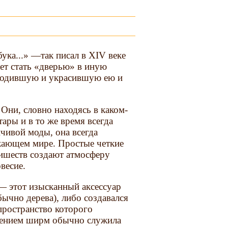
ука...» —так писал в XIV веке
ет стать «дверью» в иную
ородившую и украсившую ею и
 Они, словно находясь в каком-
ары и в то же время всегда
чивой моды, она всегда
жающем мире. Простые четкие
лишеств создают атмосферу
весие.
— этот изысканный аксессуар
ычно дерева), либо создавался
 пространство которого
шением ширм обычно служила