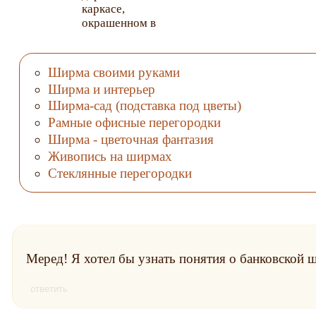
каркасе,
окрашенном в
черный цвет, и
декорирована
полотнищами из
Ширма своими руками
стеблей хвоща.
Ширма и интерьер
Полотнища
Ширма-сад (подставка под цветы)
крепятся к раме при
помощи
Рамные офисные перегородки
натуральных
Ширма - цветочная фантазия
шнуров.
Живопись на ширмах
Стеклянные перегородки
Меред! Я хотел бы узнать понятия о банковской 
ответить