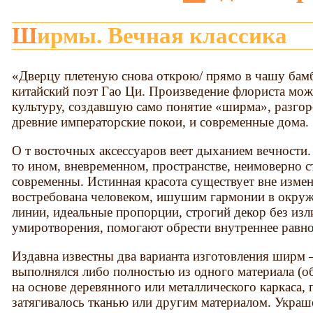
Ширмы. Вечная классика
«Дверцу плетеную снова открою/ прямо в чашу бамб
китайский поэт Гао Ци. Произведение флориста мож
культуру, создавшую само понятие «ширма», разг
древние императорские покои, и современные дома.
О т восточных аксессуаров веет дыханием вечности.
то ином, вневременном, пространстве, неимоверно ст
современны. Истинная красота существует вне измен
востребована человеком, ишушим гармонии в окру
линии, идеальные пропорции, строгий декор без из
умиротворения, помогают обрести внутреннее равно
Издавна известны два варианта изготовления ширм 
выполнялся либо полностью из одного материала (об
на основе деревянного или металлического каркаса,
затягивалось тканью или другим материалом. Укра