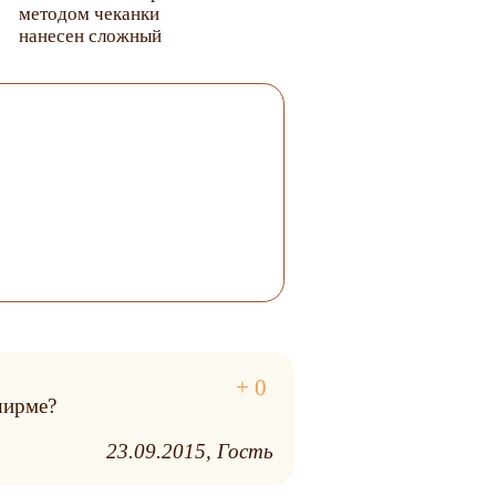
методом чеканки
нанесен сложный
этнический
рисунок. Картину
по краям обрамляет
соответствующий
орнамент. Ширма
особенно эффектно
смотрится рядом со
светильником в том
же стиле.
ширме?
23.09.2015
Гость