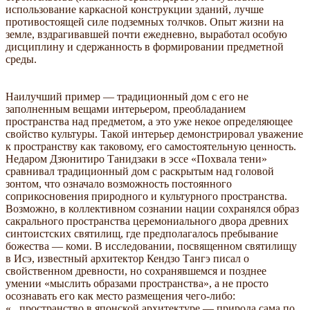
использование каркасной конструкции зданий, лучше
противостоящей силе подземных толчков. Опыт жизни на
земле, вздрагивавшей почти ежедневно, выработал особую
дисциплину и сдержанность в формировании предметной
среды.
Наилучший пример — традиционный дом с его не
заполненным вещами интерьером, преобладанием
пространства над предметом, а это уже некое определяющее
свойство культуры. Такой интерьер демонстрировал уважение
к пространству как таковому, его самостоятельную ценность.
Недаром Дзюнитиро Танидзаки в эссе «Похвала тени»
сравнивал традиционный дом с раскрытым над головой
зонтом, что означало возможность постоянного
соприкосновения природного и культурного пространства.
Возможно, в коллективном сознании нации сохранялся образ
сакрального пространства церемониального двора древних
синтоистских святилищ, где предполагалось пребывание
божества — коми. В исследовании, посвященном святилищу
в Исэ, известный архитектор Кендзо Тангэ писал о
свойственном древности, но сохранявшемся и позднее
умении «мыслить образами пространства», а не просто
осознавать его как место размещения чего-либо:
«...пространство в японской архитектуре — природа сама по