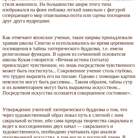
стиля живописи. На большинстве ширм этого типа
изображался на фоне пейзажа легкий павильон с фигурой
созерцающего мир отшельника-поэта или сцены посещения
друг друга мудрецами.
Как отмечают японские ученые, такие ширмы принадлежали
храмам школы Сингон и использовались во время церемонии
посвящения в тайны эзотерического буддизма, т.е. имели
религиозные функции. В одном из сочинений основателя
школы Кукая говорится: «Вечная истина (татхата)
превосходит чувственное, но лишь посредством чувственного
может быть постигнута... Сокровенное учение столь глубоко,
что трудно выразить его на письме. Однако с помощью картин
неясности могут быть рассеяны... Таким образом, тайны сутр
и их комментариев могут быть выражены искусством...
Посредством искусства осознается совершенное состояние».
Утверждение учителей эзотерического буддизма о том, что
через художественный образ лежал путь к слитной с ним
сакральной истине, ибо сама природа творчества сакральна и
ведет к воссоединению двух начал — сакрального и
художественного, необходимо учитывать при анализе
произведений искусства, в том числе и росписей ширм. В