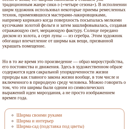
традиционным жанре сики-э («четыре сезона»). В исполнении
ширм художник использовал некоторые приемы ремесленных
техник, применявшихся мастерами-лакировщиками,
например кириканэ когда поверхность посыпалась мелкими
кусочками золотой фольги и затем зашлифовывалась, создавая
отражающую свет, мерцающую фактуру. Солнце передано
диском из золота, а серп луны — из серебра. Этим художник
обогащал впечатление от ширмы как вещи, призванной
украшать помещение.
Но в то же время это произведение — образ мироустройства,
его постоянства и движения. Здесь в художественном образе
содержится идея сакральной упорядоченности жизни
природы как главного закона жизни вообще, в том числе и
включенного в природную среду человека. Можно говорить о
том, что эти ширмы были одним из символических
выражений идеи мироздания, а не просто изображением
времен года.
Ширма своими руками
Ширма и интерьер
Ширма-сад (подставка под цветы)