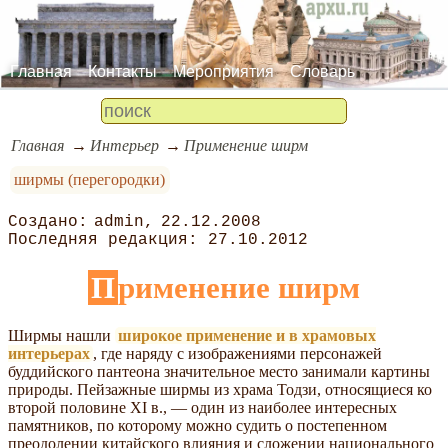
Главная
Контакты
Мероприятия
Словарь
Главная
Интерьер
Применение ширм
ширмы (перегородки)
admin
22.12.2008
27.10.2012
Применение ширм
Ширмы нашли
широкое применение и в храмовых
интерьерах
, где наряду с изображениями персонажей
буддийского пантеона значительное место занимали картины
природы. Пейзажные ширмы из храма Тодзи, относящиеся ко
второй половине XI в., — один из наиболее интересных
памятников, по которому можно судить о постепенном
преодолении китайского влияния и сложении национального