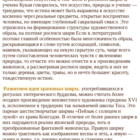
учении Кукая говорилось, что искусство, природа и учение —
триедины, что истина может быть выражена в искусстве
косвенно через реальные предметы, открытые восприятию
человека, но имеющие глубинный сакральный смысл. Это
отразилось на формировании структуры художественного
образа, на поэтике росписи ширм Если в литературной
поэтике главной особенностью была многозначность образа,
раскрывающаяся в слове путем ассоциаций, символов,
намеков, указывающих на некую скрытую суть, чаще всего
путем сопоставления человеческих чувств с явлениями
природы, то отчасти это можно отнести и к произведениям
живописи, а рассматривая росписи ширм, видеть в них не
только деревья, цветы, травы, но и нечто большее: красоту,
тождественную истине.
Развитием идеи храмовых ширм,
употреблявшихся в
ритуалах эзотерического буддизма, можно считать более
позднее произведение неизвестного художника середины XVI
в, исполненное в традициях так называемой школы Тоса. Это
парные шестистворчатые ширмы «Пейзаж с солнцем и
луной» из храма Конгодзи. В отличие от более ранних ширм в
них ощущаются реалии японской природы, хоть и
преобразованные фантазией живописца. Правую ширму
можно трактовать как изображение весны и лета, а левую —
осени и зимы, т.е. ширмы написаны в ставшем уже