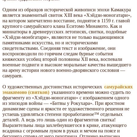
Одним из образцов исторической живописи эпохи Камакура
является знаменитый свиток XIII века «Хэйдзи-моногатари»,
на котором запечатлено восстание, поднятое в 1159 г. главой
крупного самурайского клана Еситомо Минамото. Как и
миниатюры в древнерусских летописях, свитки, подобные
«Хэйдзи-монбгатари», являются не только выдающимися
памятниками искусства, но и историческими
свидетельствами. Соединяя текст и изображение, они
воспроизводили по горячим следам бурные события
княжеских усобиц второй половины XII века, воспевали
военные подвиги и высокие моральные качества вышедшего
на арену истории нового военно-дворянского сословия —
самураев.
О художественных достоинствах исторических
самурайских
эмакимоно (свитков)
указанного времени можно судить по
фрагменту из «Хэйдзи-моногатари» с изображением одного
из эпизодов войны — «Битвы у Рокухара». При яростном
динамизме сцены и яркости ее художественного решения не
устаешь удивляться степени проработанное™ отдельных
деталей. А ведь это лишь один из фрагментов свитка!
Выразительны лица захлебнувшегося в крике, атакующего
всадника с огромным луком в руках и мечом на поясе и
бегущего справа от него пехотинца. Отлично выписана