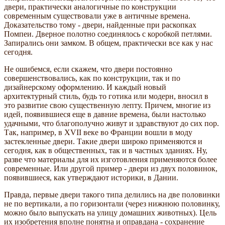
двери, практически аналогичные по конструкции
современным существовали уже в античные времена.
Доказательство тому - двери, найденные при раскопках
Помпеи. Дверное полотно соединялось с коробкой петлями.
Запирались они замком. В общем, практически все как у нас
сегодня.
Не ошибемся, если скажем, что двери постоянно
совершенствовались, как по конструкции, так и по
дизайнерскому оформлению. И каждый новый
архитектурный стиль, будь то готика или модерн, вносил в
это развитие свою существенную лепту. Причем, многие из
идей, появившиеся еще в давние времена, были настолько
удачными, что благополучно живут и здравствуют до сих пор.
Так, например, в XVII веке во Франции вошли в моду
застекленные двери. Такие двери широко применяются и
сегодня, как в общественных, так и в частных зданиях. Ну,
разве что материалы для их изготовления применяются более
современные. Или другой пример - двери из двух половинок,
появившиеся, как утверждают историки, в Дании.
Правда, первые двери такого типа делились на две половинки
не по вертикали, а по горизонтали (через нижнюю половинку,
можно было выпускать на улицу домашних животных). Цель
их изобретения вполне понятна и оправдана - сохранение