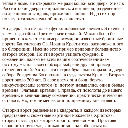
тепла в доме. Не открывать же ради кошки всю дверь. У нас в
России такие двери не прижились, а вот двери, разделенные
на две половины вдоль, прижились вполне. И до сих пор
пользуются значительной популярностью.
Но дверь - это не только функциональный элемент. Это еще и
элемент дизайна. Притом значительный. Можно было бы
привести в качестве примера всемирно известные бронзовые
ворота Баптистерия Св. Иоанна Крестителя, расположенного
во Флоренции. Именно этот пример приводит большинство
авторов обзоров. Но эти ворота увидеть суждено, к
сожалению, далеко не всем нашим соотечественникам,
поэтому мы для своего обзора выбрали другой пример -
отечественный. Автора этих строк буквально поразили двери
собора Рождества Богородицы в суздальском Кремле. Возраст
ворот около 700 лет. В свое время они были богато
инкрустированы золотом (и, потому, назывались они в былые
времена "Златыми вратами"), правда, от позолоты до нашего
времени, к величайшему сожалению, практически ничего не
осталось. Но, тем не менее, они по-прежнему впечатляют.
Створки ворот разделены на квадраты, в каждом из которых
представлены сюжетные картинки Рождества Христова,
оторвать взгляд от которых просто невозможно. Простояв
около них почти час, я никак не мог налюбоваться на