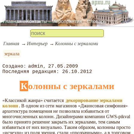
Главная
Контакты
Мероприятия
Словарь
Главная
Интерьер
Колонны с зеркалами
зеркала
admin
27.05.2009
26.10.2012
Колонны с зеркалами
«Классикой жанра» считается
декорирование зеркалами
колонн
. В одном из сети магазинов «Джинсовая симфония»
архитектура помещения не позволяла избавиться от
многочисленных колонн. Дизайнерами компании GWS-pikval
было принято решение закрыть их зеркалами, тем самым
избавиться от них визуально. Таким образом, колонны просто
«исчезли» из поля зрения, стали «прозрачными», а в торговом