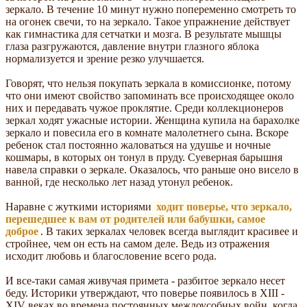
зеркало. В течение 10 минут нужно попеременно смотреть то
на огонек свечи, то на зеркало. Такое упражнение действует
как гимнастика для сетчатки и мозга. В результате мышцы
глаза разгружаются, давление внутри глазного яблока
нормализуется и зрение резко улучшается.
Говорят, что нельзя покупать зеркала в комиссионке, потому
что они имеют свойство запоминать все происходящее около
них и передавать чужое проклятие. Среди коллекционеров
зеркал ходят ужасные истории. Женщина купила на барахолке
зеркало и повесила его в комнате малолетнего сына. Вскоре
ребенок стал постоянно жаловаться на удушье и ночные
кошмары, в которых он тонул в пруду. Суеверная барышня
навела справки о зеркале. Оказалось, что раньше оно висело в
ванной, где несколько лет назад утонул ребенок.
Наравне с жуткими историями
ходит поверье, что зеркало,
перешедшее к вам от родителей или бабушки, самое
доброе
. В таких зеркалах человек всегда выглядит красивее и
стройнее, чем он есть на самом деле. Ведь из отражения
исходит любовь и благословение всего рода.
И все-таки самая живучая примета - разбитое зеркало несет
беду. Историки утверждают, что поверье появилось в XIII -
XIV веках во времена постоянных междоусобных войн, когда