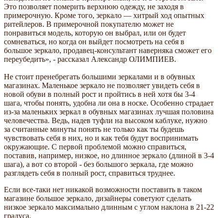
Это позволяет померить верхнюю одежду, не заходя в
примерочную. Кроме того, зеркало — хитрый ход опытных
ритейлеров. В примерочной покупателю может не
понравиться модель, которую он выбрал, или он будет
сомневаться, но когда он выйдет посмотреть на себя в
большое зеркало, продавец-консультант наверняка сможет его
переубедить», - рассказал Александр ОЛИМПИЕВ.
Не стоит пренебрегать большими зеркалами и в обувных
магазинах. Маленькое зеркало не позволяет увидеть себя в
новой обуви в полный рост и пройтись в ней хотя бы 3-4
шага, чтобы понять, удобна ли она в носке. Особенно страдает
из-за маленьких зеркал в обувных магазинах лучшая половина
человечества. Ведь, надев туфли на высоком каблуке, нужно
за считанные минуты понять не только как ты будешь
чувствовать себя в них, но и как тебя будут воспринимать
окружающие. С первой проблемой можно справиться,
поставив, например, низкое, но длинное зеркало (длиной в 3-4
шага), а вот со второй - без большого зеркала, где можно
разглядеть себя в полный рост, справиться труднее.
Если все-таки нет никакой возможности поставить в таком
магазине большое зеркало, дизайнеры советуют сделать
низкое зеркало максимально длинным с углом наклона в 21-22
градуса.