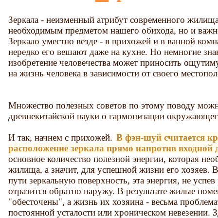
Зеркала - неизменный атрибут современного жилища
необходимым предметом нашего обихода, но и важн
Зеркало уместно везде - в прихожей и в ванной комна
нередко его вешают даже на кухне. Но немногие зна
изобретение человечества может приносить ощутиму
на жизнь человека в зависимости от своего местопо
Множество полезных советов по этому поводу можно
древнекитайской науки о гармонизации окружающего
И так, начнем с прихожей.
В фэн-шуй считается к
расположение зеркала прямо напротив входной 
основное количество полезной энергии, которая не
жилища, а значит, для успешной жизни его хозяев. В
пути зеркальную поверхность, эта энергия, не успев
отразится обратно наружу. В результате жилые поме
"обесточены", а жизнь их хозяина - весьма проблем
постоянной усталости или хроническом невезении. З