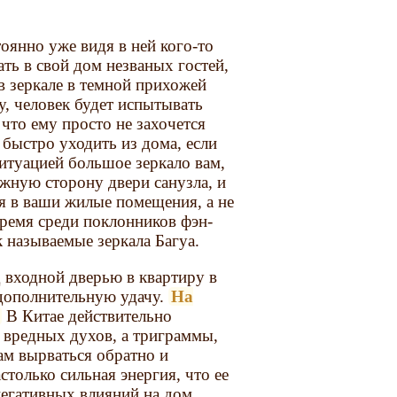
тоянно уже видя в ней кого-то
ать в свой дом незваных гостей,
в зеркале в темной прихожей
у, человек будет испытывать
 что ему просто не захочется
быстро уходить из дома, если
ситуацией большое зеркало вам,
ужную сторону двери санузла, и
ся в ваши жилые помещения, а не
время среди поклонников фэн-
 называемые зеркала Багуа.
 входной дверью в квартиру в
 дополнительную удачу.
На
В Китае действительно
х вредных духов, а триграммы,
ам вырваться обратно и
столько сильная энергия, что ее
егативных влияний на дом