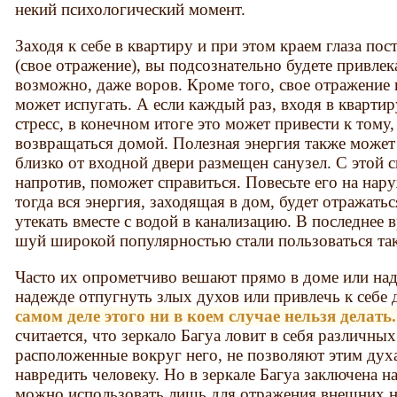
некий психологический момент.
Заходя к себе в квартиру и при этом краем глаза пос
(свое отражение), вы подсознательно будете привлек
возможно, даже воров. Кроме того, свое отражение 
может испугать. А если каждый раз, входя в квартир
стресс, в конечном итоге это может привести к тому,
возвращаться домой. Полезная энергия также может 
близко от входной двери размещен санузел. С этой 
напротив, поможет справиться. Повесьте его на нар
тогда вся энергия, заходящая в дом, будет отражать
утекать вместе с водой в канализацию. В последнее 
шуй широкой популярностью стали пользоваться так
Часто их опрометчиво вешают прямо в доме или над
надежде отпугнуть злых духов или привлечь к себе
самом деле этого ни в коем случае нельзя делать.
считается, что зеркало Багуа ловит в себя различны
расположенные вокруг него, не позволяют этим дух
навредить человеку. Но в зеркале Багуа заключена на
можно использовать лишь для отражения внешних н