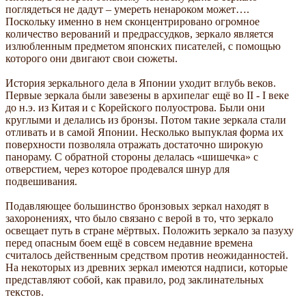
поглядеться не дадут – умереть ненароком может….
Поскольку именно в нем сконцентрировано огромное
количество верований и предрассудков, зеркало является
излюбленным предметом японских писателей, с помощью
которого они двигают свои сюжеты.
История зеркального дела в Японии уходит вглубь веков.
Первые зеркала были завезены в архипелаг ещё во II - I веке
до н.э. из Китая и с Корейского полуострова. Были они
круглыми и делались из бронзы. Потом такие зеркала стали
отливать и в самой Японии. Несколько выпуклая форма их
поверхности позволяла отражать достаточно широкую
панораму. С обратной стороны делалась «шишечка» с
отверстием, через которое продевался шнур для
подвешивания.
Подавляющее большинство бронзовых зеркал находят в
захоронениях, что было связано с верой в то, что зеркало
освещает путь в стране мёртвых. Положить зеркало за пазуху
перед опасным боем ещё в совсем недавние времена
считалось действенным средством против неожиданностей.
На некоторых из древних зеркал имеются надписи, которые
представляют собой, как правило, род заклинательных
текстов.