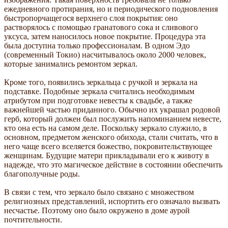
ежедневного протирания, но и периодического подновления
быстропорчащегося верхнего слоя покрытия: оно
растворялось с помощью гранатового сока и сливового
уксуса, затем наносилось новое покрытие. Процедура эта
была доступна только профессионалам. В одном Эдо
(современный Токио) насчитывалось около 2000 человек,
которые занимались ремонтом зеркал.
Кроме того, появились зеркальца с ручкой и зеркала на
подставке. Подобные зеркала считались необходимым
атрибутом при подготовке невесты к свадьбе, а также
важнейшей частью приданного. Обычно их украшал родовой
герб, который должен был послужить напоминанием невесте,
кто она есть на самом деле. Поскольку зеркало служило, в
основном, предметом женского обихода, стали считать, что в
него чаще всего вселяется божество, покровительствующее
женщинам. Будущие матери прикладывали его к животу в
надежде, что это магическое действие в состоянии обеспечить
благополучные роды.
В связи с тем, что зеркало было связано с множеством
религиозных представлений, испортить его означало вызвать
несчастье. Поэтому оно было окружено в доме аурой
почтительности.