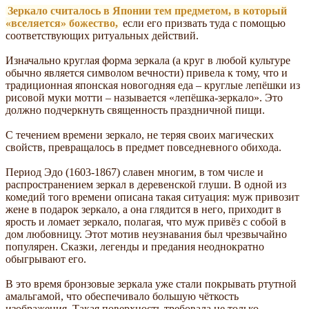
Зеркало считалось в Японии тем предметом, в который
«вселяется» божество,
если его призвать туда с помощью
соответствующих ритуальных действий.
Изначально круглая форма зеркала (а круг в любой культуре
обычно является символом вечности) привела к тому, что и
традиционная японская новогодняя еда – круглые лепёшки из
рисовой муки мотти – называется «лепёшка-зеркало». Это
должно подчеркнуть священность праздничной пищи.
С течением времени зеркало, не теряя своих магических
свойств, превращалось в предмет повседневного обихода.
Период Эдо (1603-1867) славен многим, в том числе и
распространением зеркал в деревенской глуши. В одной из
комедий того времени описана такая ситуация: муж привозит
жене в подарок зеркало, а она глядится в него, приходит в
ярость и ломает зеркало, полагая, что муж привёз с собой в
дом любовницу. Этот мотив неузнавания был чрезвычайно
популярен. Сказки, легенды и предания неоднократно
обыгрывают его.
В это время бронзовые зеркала уже стали покрывать ртутной
амальгамой, что обеспечивало большую чёткость
изображения. Такая поверхность требовала не только