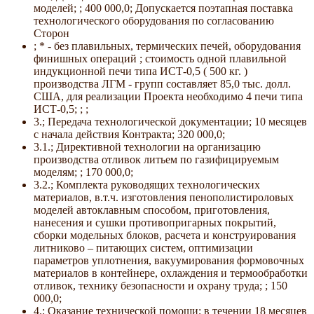
моделей; ; 400 000,0; Допускается поэтапная поставка
технологического оборудования по согласованию
Сторон
; * - без плавильных, термических печей, оборудования
финишных операций ; стоимость одной плавильной
индукционной печи типа ИСТ-0,5 ( 500 кг. )
производства ЛГМ - групп составляет 85,0 тыс. долл.
США, для реализации Проекта необходимо 4 печи типа
ИСТ-0,5; ; ;
3.; Передача технологической документации; 10 месяцев
с начала действия Контракта; 320 000,0;
3.1.; Директивной технологии на организацию
производства отливок литьем по газифицируемым
моделям; ; 170 000,0;
3.2.; Комплекта руководящих технологических
материалов, в.т.ч. изготовления пенополистироловых
моделей автоклавным способом, приготовления,
нанесения и сушки противопригарных покрытий,
сборки модельных блоков, расчета и конструирования
литниково – питающих систем, оптимизации
параметров уплотнения, вакуумирования формовочных
материалов в контейнере, охлаждения и термообработки
отливок, технику безопасности и охрану труда; ; 150
000,0;
4.; Оказание технической помощи; в течении 18 месяцев