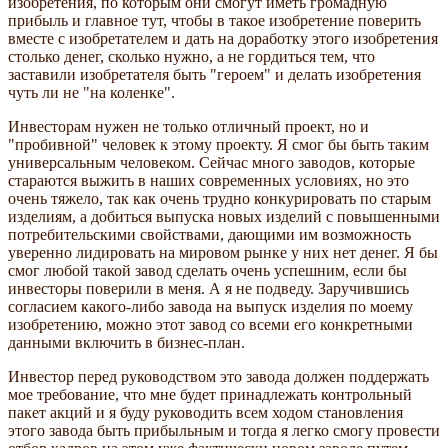
изобретения, по которым они смогут иметь громадную
прибыль и главное тут, чтобы в такое изобретение поверить
вместе с изобретателем и дать на доработку этого изобретения
столько денег, сколько нужно, а не гордиться тем, что
заставили изобретателя быть "героем" и делать изобретения
чуть ли не "на коленке".
Инвесторам нужен не только отличный проект, но и
"пробивной" человек к этому проекту. Я смог бы быть таким
универсальным человеком. Сейчас много заводов, которые
стараются выжить в наших современных условиях, но это
очень тяжело, так как очень трудно конкурировать по старым
изделиям, а добиться выпуска новых изделий с повышенными
потребительскими свойствами, дающими им возможность
уверенно лидировать на мировом рынке у них нет денег. Я бы
смог любой такой завод сделать очень успешним, если бы
инвесторы поверили в меня. А я не подведу. Заручившись
согласием какого-либо завода на выпуск изделия по моему
изобретению, можно этот завод со всеми его конкретными
данными включить в бизнес-план.
Инвестор перед руководством это завода должен поддержать
мое требование, что мне будет принадлежать контрольный
пакет акций и я буду руководить всем ходом становления
этого завода быть прибыльным и тогда я легко смогу провести