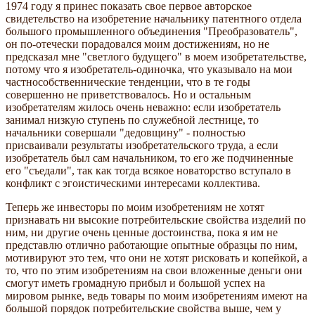
1974 году я принес показать свое первое авторское
свидетельство на изобретение начальнику патентного отдела
большого промышленного объединения "Преобразователь",
он по-отечески порадовался моим достижениям, но не
предсказал мне "светлого будущего" в моем изобретательстве,
потому что я изобретатель-одиночка, что указывало на мои
частнособственнические тенденции, что в те годы
совершенно не приветствовалось. Но и остальным
изобретателям жилось очень неважно: если изобретатель
занимал низкую ступень по служебной лестнице, то
начальники совершали "дедовщину" - полностью
присваивали результаты изобретательского труда, а если
изобретатель был сам начальником, то его же подчиненные
его "съедали", так как тогда всякое новаторство вступало в
конфликт с эгоистическими интересами коллектива.
Теперь же инвесторы по моим изобретениям не хотят
признавать ни высокие потребительские свойства изделий по
ним, ни другие очень ценные достоинства, пока я им не
представлю отлично работающие опытные образцы по ним,
мотивируют это тем, что они не хотят рисковать и копейкой, а
то, что по этим изобретениям на свои вложенные деньги они
смогут иметь громадную прибыл и большой успех на
мировом рынке, ведь товары по моим изобретениям имеют на
большой порядок потребительские свойства выше, чем у