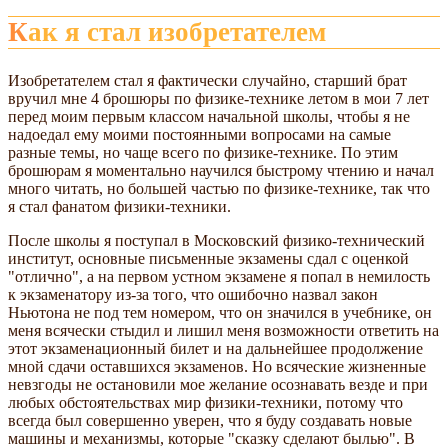
Как я стал изобретателем
Изобретателем стал я фактически случайно, старший брат
вручил мне 4 брошюры по физике-технике летом в мои 7 лет
перед моим первым классом начальной школы, чтобы я не
надоедал ему моими постоянными вопросами на самые
разные темы, но чаще всего по физике-технике. По этим
брошюрам я моментально научился быстрому чтению и начал
много читать, но большей частью по физике-технике, так что
я стал фанатом физики-техники.
После школы я поступал в Московский физико-технический
институт, основные письменные экзамены сдал с оценкой
"отлично", а на первом устном экзамене я попал в немилость
к экзаменатору из-за того, что ошибочно назвал закон
Ньютона не под тем номером, что он значился в учебнике, он
меня всячески стыдил и лишил меня возможности ответить на
этот экзаменационный билет и на дальнейшее продолжение
мной сдачи оставшихся экзаменов. Но всяческие жизненные
невзгоды не остановили мое желание осознавать везде и при
любых обстоятельствах мир физики-техники, потому что
всегда был совершенно уверен, что я буду создавать новые
машины и механизмы, которые "сказку сделают былью". В