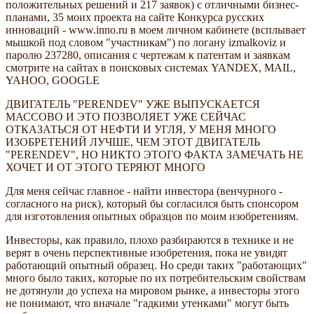
положительных решений и 217 заявок) с отличными бизнес-
планами, 35 моих проекта на сайте Конкурса русских
инноваций - www.inno.ru в моем личном кабинете (всплывает
мышкой под словом "участникам") по логану izmalkoviz и
паролю 237280, описания с чертежам к патентам и заявкам
смотрите на сайтах в поисковых системах YANDEX, MAIL,
YAHOO, GOOGLE
ДВИГАТЕЛЬ "PERENDEV" УЖЕ ВЫПУСКАЕТСЯ
МАССОВО И ЭТО ПОЗВОЛЯЕТ УЖЕ СЕЙЧАС
ОТКАЗАТЬСЯ ОТ НЕФТИ И УГЛЯ, У МЕНЯ МНОГО
ИЗОБРЕТЕНИЙ ЛУЧШЕ, ЧЕМ ЭТОТ ДВИГАТЕЛЬ
"PERENDEV", НО НИКТО ЭТОГО ФАКТА ЗАМЕЧАТЬ НЕ
ХОЧЕТ И ОТ ЭТОГО ТЕРЯЮТ МНОГО
Для меня сейчас главное - найти инвестора (венчурного -
согласного на риск), который бы согласился быть спонсором
для изготовления опытных образцов по моим изобретениям.
Инвесторы, как правило, плохо разбираются в технике и не
верят в очень перспективные изобретения, пока не увидят
работающий опытный образец. Но среди таких "работающих"
много было таких, которые по их потребительским свойствам
не дотянули до успеха на мировом рынке, а инвесторы этого
не понимают, что вначале "гадкими утенками" могут быть