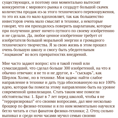
существующих, и поэтому они моментально вытеснят
конкурентов с мирового рынка и создадут большой скачек
количества продаж из-за этого технического перевооружения,
то это их как-то мало вдохновляет, так как большенство
инвесторов очень мало смыслят в технике, а некоторые
говорят, что им приходилось поверить шарлатанам, которые
при получении денег ничего путного по своему изобретению
и не сделали. Да, любое ценное изобретение требует от
изобретателя большой моральной энергии и громадного
технического творчества. Я за свою жизнь в этом прошел
очень большую школу и смогу быть убедительным
"лоцманом" во всех превратностях внедрений.
Мне часто задают вопрос: кто я такой гений или
сумасшедший, что сделал больше 300 изобретений, на что я
обычно отвечаю: я не то и не другое, я - "сыскарь", как
Шерлок Холмс, но в технике. Моя задача: найти слабое
направление в технике и дать туда обоснованную на все 100%
идею, которая бы помогла этому направлению быть на уровне
современной цивилизации. Стать таким мне помогли
обстоятельства: 1. Брат в 7 лет перед школой, чтобы я не
"терроризировал" его своими вопросами, дал мне несколько
брошюр по физике-технике и я по ним моментально научился
бегло читать и стал фанатом физики-техники; 2. Отец сильно
выпивал и среди ночи часами мучил семью своими