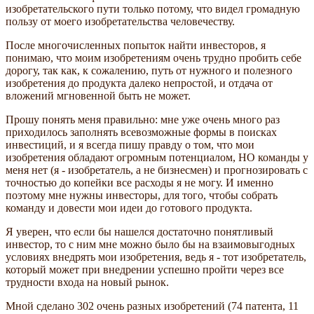
изобретательского пути только потому, что видел громадную
пользу от моего изобретательства человечеству.
После многочисленных попыток найти инвесторов, я
понимаю, что моим изобретениям очень трудно пробить себе
дорогу, так как, к сожалению, путь от нужного и полезного
изобретения до продукта далеко непростой, и отдача от
вложений мгновенной быть не может.
Прошу понять меня правильно: мне уже очень много раз
приходилось заполнять всевозможные формы в поисках
инвестиций, и я всегда пишу правду о том, что мои
изобретения обладают огромным потенциалом, НО команды у
меня нет (я - изобретатель, а не бизнесмен) и прогнозировать с
точностью до копейки все расходы я не могу. И именно
поэтому мне нужны инвесторы, для того, чтобы собрать
команду и довести мои идеи до готового продукта.
Я уверен, что если бы нашелся достаточно понятливый
инвестор, то с ним мне можно было бы на взаимовыгодных
условиях внедрять мои изобретения, ведь я - тот изобретатель,
который может при внедрении успешно пройти через все
трудности входа на новый рынок.
Мной сделано 302 очень разных изобретений (74 патента, 11